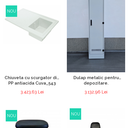
NOU
Chiuveta cu scurgator din
Dulap metalic pentru
PP antiacida Cuva_543
depozitare.
3.423,63 Lei
3.132,96 Lei
NOU
NOU