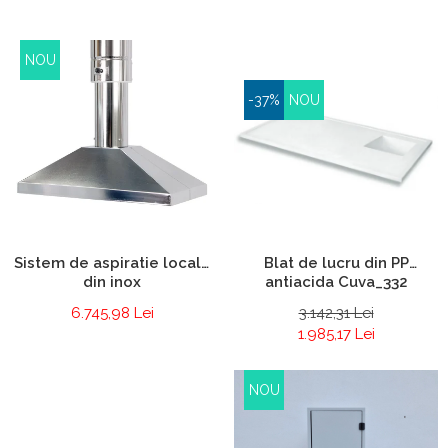
NOU
-37%
NOU
Blat de lucru din PP
Sistem de aspiratie locala
antiacida Cuva_332
din inox
3.142,31 Lei
6.745,98 Lei
1.985,17 Lei
NOU