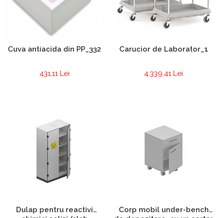
Chiuvete
Mobilier medical
Transport
Uscatoare de sticlarie
Carucior de Laborator_1
Cuva antiacida din PP_332
Ventilatie / Exhaustare
Dulapuri De Laborator/Corpuri
4.339,41 Lei
431,11 Lei
De Stocare
Dulapuri de reactivi
Dulapuri la sol
Dulapuri under-bench mobile
Mobilier Pentru Autolaborator
Dulap pentru reactivi
Corp mobil under-bench