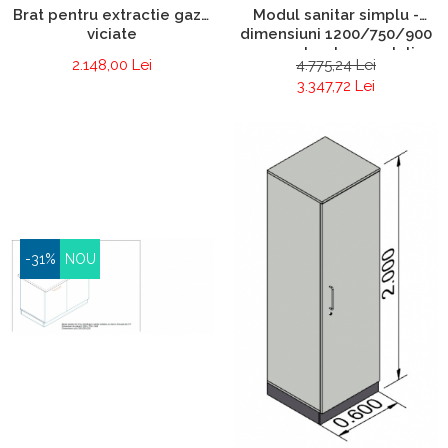
Modul sanitar simplu -
Brat pentru extractie gaze
dimensiuni 1200/750/900
viciate
mm pe structura metalica
4.775,24 Lei
2.148,00 Lei
3.347,72 Lei
-31%
NOU