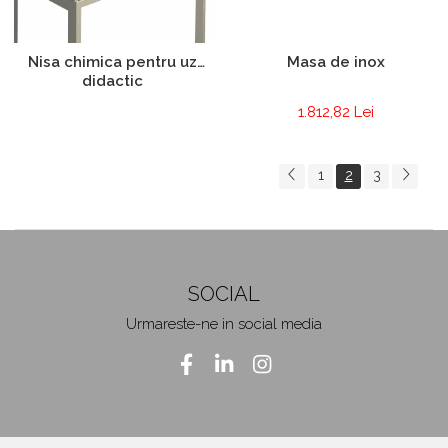
Nisa chimica pentru uz
Masa de inox
didactic
1.812,82 Lei
1
2
3
SOCIAL
Urmareste-ne in social media