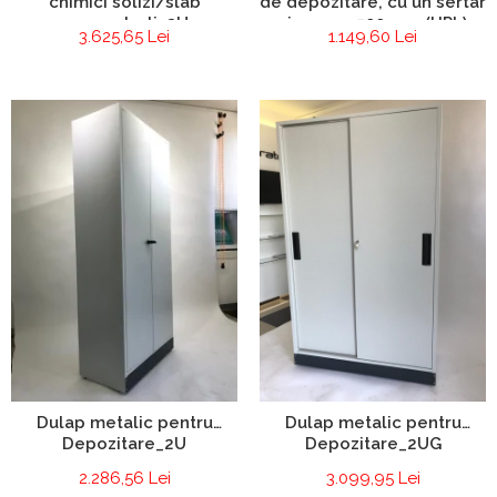
chimici solizi/slab
de depozitare, cu un sertar
concentrati_2U
si o usa - 500 mm (HPL)
3.625,65 Lei
1.149,60 Lei
Dulap metalic pentru
Dulap metalic pentru
Depozitare_2U
Depozitare_2UG
2.286,56 Lei
3.099,95 Lei