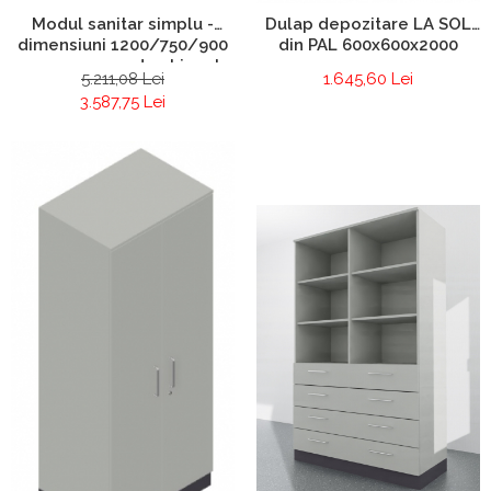
Modul sanitar simplu -
Dulap depozitare LA SOL
dimensiuni 1200/750/900
din PAL 600x600x2000
mm cu masca de chiuveta
5.211,08 Lei
1.645,60 Lei
3.587,75 Lei