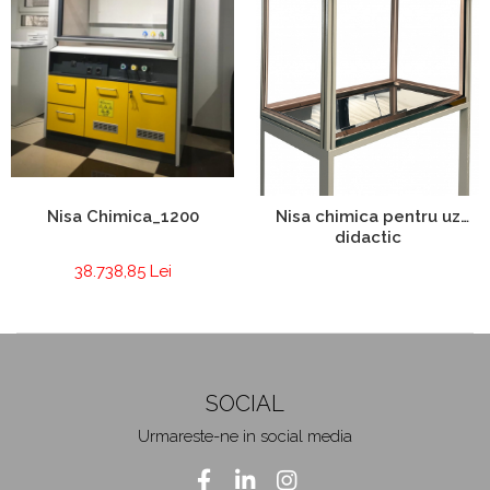
Chiuvete
Mobilier medical
Transport
Uscatoare de sticlarie
Ventilatie / Exhaustare
Dulapuri De Laborator/Corpuri
De Stocare
Nisa Chimica_1200
Nisa chimica pentru uz
Dulapuri de reactivi
didactic
Dulapuri la sol
Dulapuri under-bench mobile
38.738,85 Lei
Mobilier Pentru Autolaborator
SOCIAL
Urmareste-ne in social media