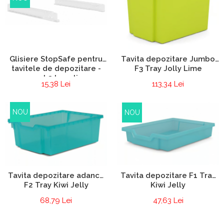
Glisiere StopSafe pentru
Tavita depozitare Jumbo
tavitele de depozitare -
F3 Tray Jolly Lime
set 2 bucati
15,38 Lei
113,34 Lei
NOU
NOU
Tavita depozitare adanca
Tavita depozitare F1 Tray
F2 Tray Kiwi Jelly
Kiwi Jelly
68,79 Lei
47,63 Lei