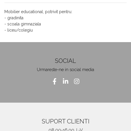
Mobilier educational, potrivit pentru:
- gradinita
- scoala gimnaziala
- liceu/colegiu
SOCIAL
Urmareste-ne in social media
SUPORT CLIENTI
08.00-16.00, L-V