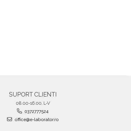
SUPORT CLIENTI
08.00-16.00, L-V
0372777524
office@e-laborator.ro