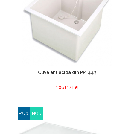
Cuva antiacida din PP_443
1.061,17 Lei
-37%
NOU