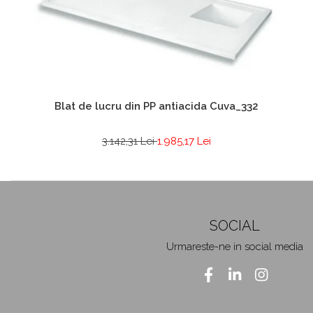
Blat de lucru din PP antiacida Cuva_332
3.142,31 Lei
1.985,17 Lei
SOCIAL
Urmareste-ne in social media