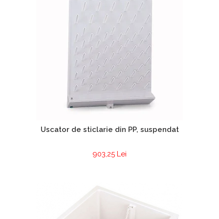
Chiuvete
Mobilier medical
Transport
Uscatoare de sticlarie
Ventilatie / Exhaustare
Dulapuri De Laborator/Corpuri
De Stocare
Dulapuri de reactivi
Dulapuri la sol
Dulapuri under-bench mobile
Uscator de sticlarie din PP, suspendat
Mobilier Pentru Autolaborator
903,25 Lei