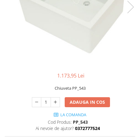
Transport
Uscatoare de sticlarie
Ventilatie / Exhaustare
Dulapuri de laborator/Corpuri de
stocare
Dulapuri de reactivi
Dulapuri la sol
Dulapuri under-bench mobile
Mobilier pentru autolaborator
1.173,95 Lei
Chiuveta PP_543
ADAUGA IN COS
LA COMANDA
Cod Produs:
PP_543
Ai nevoie de ajutor?
0372777524