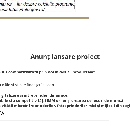
Anunț lansare proiect
și a competitivității prin noi investiții productive”
,
a Băleni
și este finanțat în cadrul
igitalizare și întreprinderi dinamice
,
abile și a competitivității IMM‑urilor și crearea de locuri de muncă
,
tivității microîntreprinderilor, întreprinderilor mici și mijlocii din 
CA