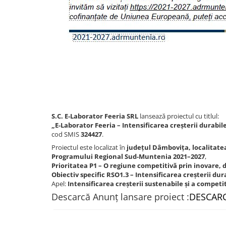
S.C. E‑Laborator Feeria SRL
lansează proiectul cu titlul:
„E‑Laborator Feeria – Intensificarea creșterii durabile 
cod SMIS
324427
.
Proiectul este localizat în
județul Dâmbovița, localitate
Programului Regional Sud‑Muntenia 2021–2027
,
Prioritatea P1 – O regiune competitivă prin inovare, d
Obiectiv specific RSO1.3 – Intensificarea creșterii dur
Apel:
Intensificarea creșterii sustenabile și a competi
Descarcă Anunț lansare proiect :
DESCAR