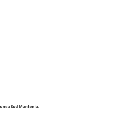
regiunea Sud‑Muntenia
.