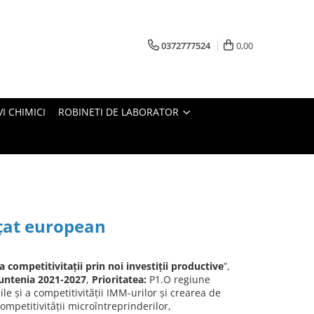
0372777524
0,00
I CHIMICI
ROBINETI DE LABORATOR
nţat european
a competitivitaţii prin noi investiţii productive
”,
untenia 2021-2027
,
Prioritatea:
P1.O regiune
ile și a competitivității IMM-urilor și crearea de
competitivității microîntreprinderilor,