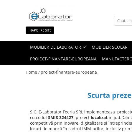
Mobilier de laborator
Sticlarie de laborator
Robineti de laborator
INAPOI PE SITE
Mese de balanta
Baloane cotate
Robineti pentru apa
Nisa chimica
Cilindri gradati din sticla
MOBILIER DE LABORATOR
MOBILIER SCOLAR
Module sanitare
Pahare Berzelius din sticla
PROIECT-FINANTARE-EUROPEANA
MANUFACTERG
Dulapuri pentru stocare reactivi
Dulapuri securizate pentru
Home /
proiect-finantare-europeana
depozitarea de reactivi chimici –
acizi și baze
Mese de laborator/Bancuri de
lucru
Scurta preze
Bancuri de lucru industriale
Scaune de laborator
S.C. E-Laborator Feeria SRL implementeaza proiectul
Accesorii
cu codul
SMIS 324427
, proiect
localizat
în jud.Dambo
Chiuvete
competitivă prin inovare, digitalizare și întreprind
locuri de muncă în cadrul IMM-urilor, inclusiv prin 
Mobilier medical