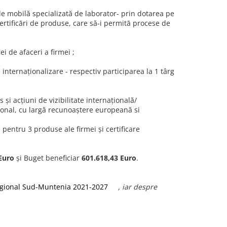
de mobilă specializată de laborator- prin dotarea pe
certificāri de produse, care să-i permitā procese de
i de afaceri a firmei ;
e internaţionalizare - respectiv participarea la 1 târg
şi acţiuni de vizibilitate internaţională/
tional, cu largă recunoaştere europeană si
pentru 3 produse ale firmei şi certificare
Euro
şi Buget beneficiar
601.618,43 Euro
.
gional Sud-Muntenia 2021-2027
, iar despre