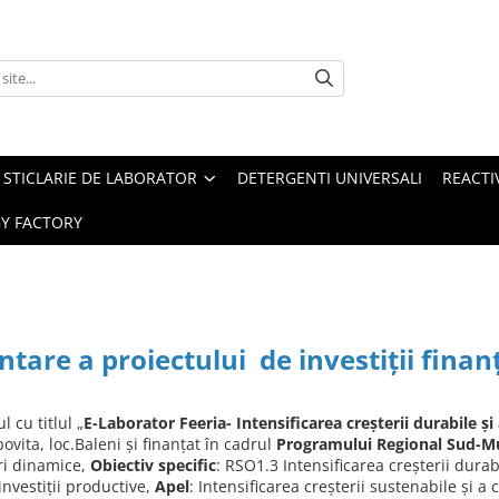
STICLARIE DE LABORATOR
DETERGENTI UNIVERSALI
REACTIV
Y FACTORY
ntare a proiectului de investiţii fina
 cu titlul „
E-Laborator Feeria- Intensificarea creşterii durabile şi 
vita, loc.Baleni şi finanţat în cadrul
Programului Regional Sud-M
eri dinamice,
Obiectiv specific
: RSO1.3 Intensificarea creșterii durab
investiții productive,
Apel
: Intensificarea creșterii sustenabile și a 