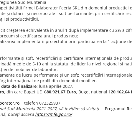
in regiunea Sud-Muntenia
petitivităţii firmei E-laborator Feeria SRL din domeniul producţiei 
e şi dotari - şi necorporale - soft performante, prin certificări/ re
i si productivităţii.
licit creşterea echivalentă în anul 1 după implementare cu 2% a cifre
i precum şi certificarea unui produs nou;
finalizarea implementării proiectului prin participarea la 1 acţiune d
mante şi soft, recertificări şi certificare internaţională de produs 
oadă medie de 5-10 ani la statutul de lider la nivel regional şi na
cţiei de mobilier de laborator.
mente de lucru performante şi un soft; recertificări internaţionale 
rg internaţional de profil din domeniul mobilier.
i
data de finalizare
:
luna aprilie 2027.
ro
, din care Buget UE
680.921,67
Euro
, Buget național
120.162,64 
borator.ro
, telefon 072325937
nal Sud-Muntenia 2021-2027, vă invităm să vizitați
Programul Re
nă, puteți accesa
https://mfe.gov.ro/