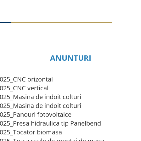
ANUNTURI
025_CNC orizontal
025_CNC vertical
25_Masina de indoit colturi
25_Masina de indoit colturi
025_Panouri fotovoltaice
025_Presa hidraulica tip Panelbend
2025_Tocator biomasa
2025_Trusa scule de montaj de mana