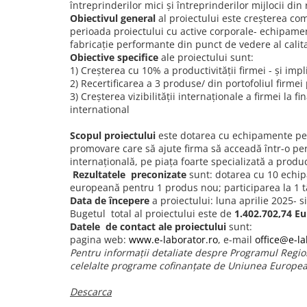
întreprinderilor mici și întreprinderilor mijlocii d
Transport
Obiectivul general
al proiectului este creşterea com
perioada proiectului cu active corporale- echipament
Uscatoare de sticlarie
fabricaţie performante din punct de vedere al calitaţi
Ventilatie / Exhaustare
Obiective specifice
ale proiectului sunt:
Dulapuri de laborator/Corpuri de
1) Creşterea cu 10% a productivităţii firmei - şi imp
stocare
2) Recertificarea a 3 produse/ din portofoliul firme
3) Creşterea vizibilităţii internaţionale a firmei la 
Dulapuri de reactivi
international
Dulapuri la sol
Scopul proiectului
este dotarea cu echipamente perfor
Dulapuri under-bench mobile
promovare care să ajute firma să acceadă într-o peri
Mobilier pentru autolaborator
internaţională, pe piaţa foarte specializată a produ
Rezultatele preconizate
sunt: dotarea cu 10 echipa
europeană pentru 1 produs nou; participarea la 1 tâ
Data de începere
a proiectului: luna aprilie 2025- s
Bugetul total al proiectului este de
1.402.702,74 Eu
Datele de contact ale proiectului
sunt:
pagina web:
www.e-laborator.ro
, e-mail
office@e-la
Pentru informații detaliate despre Programul Regio
celelalte programe cofinanțate de Uniunea Europea
Descarca