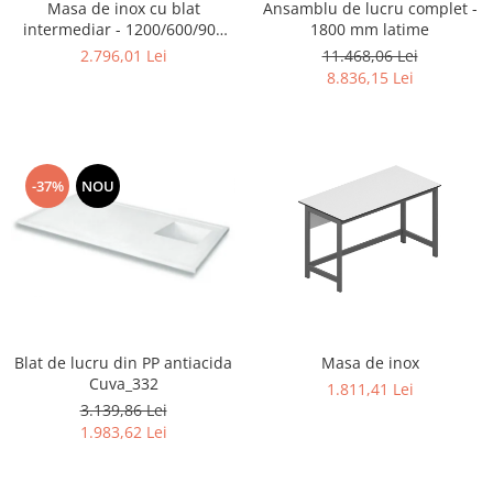
Masa de inox cu blat
Ansamblu de lucru complet -
intermediar - 1200/600/900
1800 mm latime
mm
2.796,01 Lei
11.468,06 Lei
8.836,15 Lei
-37%
NOU
Blat de lucru din PP antiacida
Masa de inox
Cuva_332
1.811,41 Lei
3.139,86 Lei
1.983,62 Lei