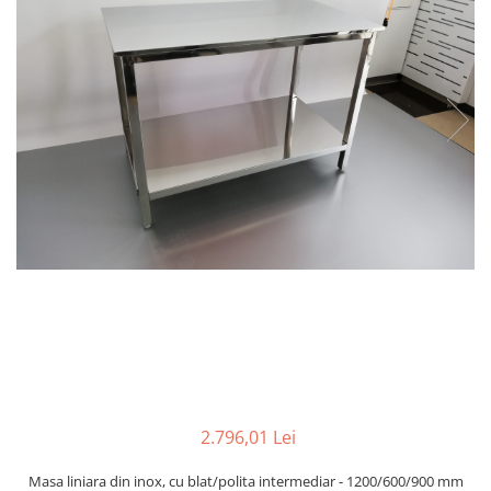
Transport
Uscatoare de sticlarie
Ventilatie / Exhaustare
Dulapuri de laborator/Corpuri de
stocare
Dulapuri de reactivi
Dulapuri la sol
Dulapuri under-bench mobile
Mobilier pentru autolaborator
2.796,01 Lei
Masa liniara din inox, cu blat/polita intermediar - 1200/600/900 mm