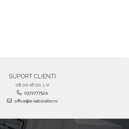
SUPORT CLIENTI
08.00-16.00, L-V
0372777524
office@e-laborator.ro