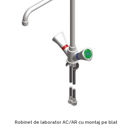
Chiuvete
Mobilier medical
Transport
Uscatoare de sticlarie
Ventilatie / Exhaustare
Dulapuri De Laborator/Corpuri
De Stocare
Dulapuri de reactivi
Dulapuri la sol
Dulapuri under-bench mobile
Mobilier Pentru Autolaborator
Robinet de laborator AC/AR cu montaj pe blat