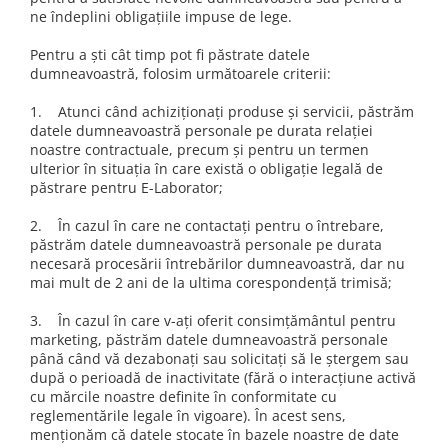
ne îndeplini obligațiile impuse de lege.
Pentru a ști cât timp pot fi păstrate datele
dumneavoastră, folosim următoarele criterii:
1. Atunci când achiziționați produse și servicii, păstrăm
datele dumneavoastră personale pe durata relației
noastre contractuale, precum și pentru un termen
ulterior în situația în care există o obligație legală de
păstrare pentru E-Laborator;
2. În cazul în care ne contactați pentru o întrebare,
păstrăm datele dumneavoastră personale pe durata
necesară procesării întrebărilor dumneavoastră, dar nu
mai mult de 2 ani de la ultima corespondență trimisă;
3. În cazul în care v-ați oferit consimțământul pentru
marketing, păstrăm datele dumneavoastră personale
până când vă dezabonați sau solicitați să le ștergem sau
după o perioadă de inactivitate (fără o interacțiune activă
cu mărcile noastre definite în conformitate cu
reglementările legale în vigoare). În acest sens,
menționăm că datele stocate în bazele noastre de date