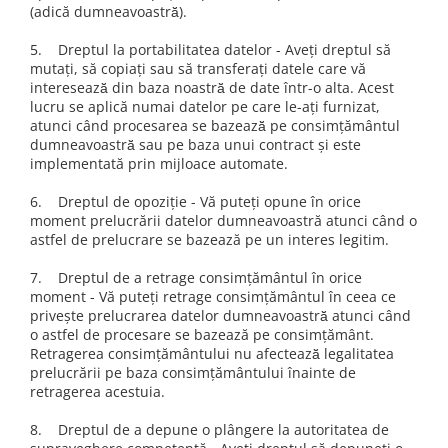
(adică dumneavoastră̆).
5. Dreptul la portabilitatea datelor - Aveți dreptul să
mutați, să copiați sau să transferați datele care vă
interesează̆ din baza noastră̆ de date într-o alta. Acest
lucru se aplică numai datelor pe care le-ați furnizat,
atunci când procesarea se bazează̆ pe consimțământul
dumneavoastră̆ sau pe baza unui contract și este
implementată prin mijloace automate.
6. Dreptul de opoziție - Vă puteți opune în orice
moment prelucrării datelor dumneavoastră atunci când o
astfel de prelucrare se bazează pe un interes legitim.
7. Dreptul de a retrage consimțământul în orice
moment - Vă puteți retrage consimțământul în ceea ce
privește prelucrarea datelor dumneavoastră̆ atunci când
o astfel de procesare se bazează pe consimțământ.
Retragerea consimțământului nu afectează̆ legalitatea
prelucrării pe baza consimțământului înainte de
retragerea acestuia.
8. Dreptul de a depune o plângere la autoritatea de