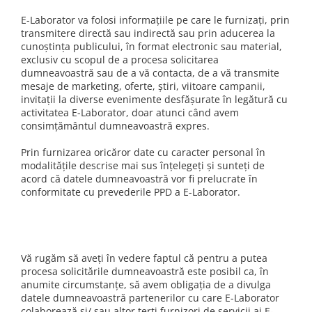
E-Laborator va folosi informațiile pe care le furnizați, prin
transmitere directă sau indirectă sau prin aducerea la
cunoștința publicului, în format electronic sau material,
exclusiv cu scopul de a procesa solicitarea
dumneavoastră sau de a vă contacta, de a vă transmite
mesaje de marketing, oferte, știri, viitoare campanii,
invitații la diverse evenimente desfășurate în legătură cu
activitatea E-Laborator, doar atunci când avem
consimțământul dumneavoastră expres.
Prin furnizarea oricăror date cu caracter personal în
modalitățile descrise mai sus înțelegeți și sunteți de
acord că datele dumneavoastră vor fi prelucrate în
conformitate cu prevederile PPD a E-Laborator.
Vă rugăm să aveți în vedere faptul că pentru a putea
procesa solicitările dumneavoastră este posibil ca, în
anumite circumstanțe, să avem obligația de a divulga
datele dumneavoastră partenerilor cu care E-Laborator
colaborează și/ sau altor terți furnizori de servicii ai E-