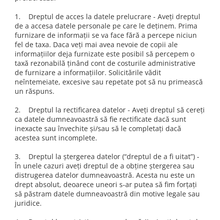
1. Dreptul de acces la datele prelucrare - Aveți dreptul
de a accesa datele personale pe care le deținem. Prima
furnizare de informații se va face fără a percepe niciun
fel de taxa. Daca veți mai avea nevoie de copii ale
informațiilor deja furnizate este posibil să percepem o
taxă rezonabilă ținând cont de costurile administrative
de furnizare a informațiilor. Solicitările vădit
neîntemeiate, excesive sau repetate pot să nu primească
un răspuns.
2. Dreptul la rectificarea datelor - Aveți dreptul să cereți
ca datele dumneavoastră să fie rectificate dacă sunt
inexacte sau învechite și/sau să le completați dacă
acestea sunt incomplete.
3. Dreptul la ștergerea datelor (“dreptul de a fi uitat”) -
În unele cazuri aveți dreptul de a obține ștergerea sau
distrugerea datelor dumneavoastră. Acesta nu este un
drept absolut, deoarece uneori s-ar putea să fim forțați
să păstram datele dumneavoastră din motive legale sau
juridice.