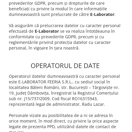
prevederilor GDPR, precum și drepturile de care
beneficiați cu privire la modul în care informațiile
dumneavoastră sunt prelucrate de către
E-Laborator
.
Vă asigurăm că prelucrarea datelor cu caracter personal
efectuată de
E-Laborator
se va realiza întotdeauna în
conformitate cu prevederile GDPR, precum și cu
reglementările privind protecția datelor cu caracter
personal, în vigoare în țara noastră.
OPERATORUL DE DATE
Operatorul datelor dumneavoastră cu caracter personal
este E-LABORATOR FEERIA S.R.L., cu sediul social în
localitatea Băleni Români, str. București – Târgoviște nr.
19, Județ Dâmbovița, înregistrat la Registrul Comerțului
sub nr. J15/737/2009, Cod fiscal RO16315943,
reprezentată legal de administrator, Radu Lazar.
Personale vizate au posibilitatea de a ni se adresa în
orice moment, în mod direct, cu privire la orice aspecte
legate de prezenta PPD, utilizând datele de contact de