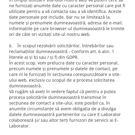
ne furnizați anumite date cu caracter personal care pot fi
utilizate pentru a vă contacta sau a vă identifica. Aceste
date personale pot include, dar nu se limitează la,
numele și prenumele dumneavoastră, adresa de e-mail,
informațiile pe care browser-ul dumneavoastră le trimite
ori de câte ori vizitați site-ul nostru web.
6. În scopul rezolvării solicitărilor, întrebărilor sau
reclamațiilor dumneavoastră - Conform art. 6 alin. 1
literele a) și b) sau / și f) din GDPR.
În acest scop, vom prelucra date cu caracter personal,
precum numele și prenumele și datele de contact, pe
care ni le furnizați în secțiunea corespunzătoare a site-
ului web, exclusiv cu scopul de a procesa solicitarea
dumneavoastră.
Vă rugăm să aveți în vedere faptul că pentru a putea
procesa solicitările dumneavoastră transmise în
secțiunea de contact a site-ului, este posibil ca, în
anumite circumstanțe să avem obligația de a divulga
datele dumneavoastră partenerilor cu care E-Laborator
colaborează și/ sau altor terți furnizori de servicii ai E-
Laborator.