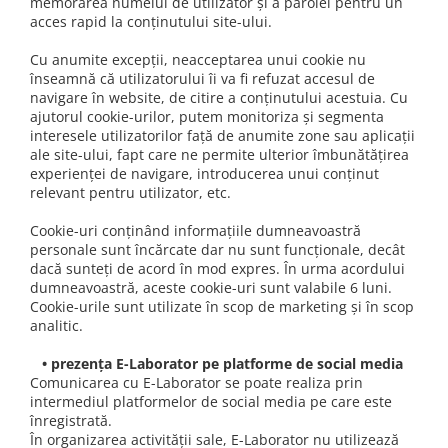
memorarea numelui de utilizator și a parolei pentru un
acces rapid la conținutului site-ului.
Cu anumite excepții, neacceptarea unui cookie nu
înseamnă că utilizatorului îi va fi refuzat accesul de
navigare în website, de citire a conținutului acestuia. Cu
ajutorul cookie-urilor, putem monitoriza și segmenta
interesele utilizatorilor față de anumite zone sau aplicații
ale site-ului, fapt care ne permite ulterior îmbunătățirea
experienței de navigare, introducerea unui conținut
relevant pentru utilizator, etc.
Cookie-uri conținând informațiile dumneavoastră
personale sunt încărcate dar nu sunt funcționale, decât
dacă sunteți de acord în mod expres. În urma acordului
dumneavoastră, aceste cookie-uri sunt valabile 6 luni.
Cookie-urile sunt utilizate în scop de marketing și în scop
analitic.
• prezența E-Laborator pe platforme de social media
Comunicarea cu E-Laborator se poate realiza prin
intermediul platformelor de social media pe care este
înregistrată.
În organizarea activității sale, E-Laborator nu utilizează