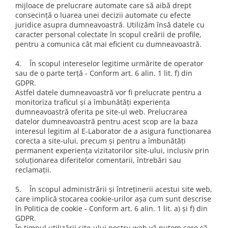
mijloace de prelucrare automate care să aibă drept
consecință o luarea unei decizii automate cu efecte
juridice asupra dumneavoastră. Utilizăm însă datele cu
caracter personal colectate în scopul creării de profile,
pentru a comunica cât mai eficient cu dumneavoastră.
4. În scopul intereselor legitime urmărite de operator
sau de o parte terță - Conform art. 6 alin. 1 lit. f) din
GDPR.
Astfel datele dumneavoastră vor fi prelucrate pentru a
monitoriza traficul și a îmbunătăți experiența
dumneavoastră oferita pe site-ul web. Prelucrarea
datelor dumneavoastră pentru acest scop are la baza
interesul legitim al E-Laborator de a asigura funcționarea
corecta a site-ului, precum și pentru a îmbunătăți
permanent experiența vizitatorilor site-ului, inclusiv prin
soluționarea diferitelor comentarii, întrebări sau
reclamații.
5. În scopul administrării și întreținerii acestui site web,
care implică stocarea cookie-urilor așa cum sunt descrise
în Politica de cookie - Conform art. 6 alin. 1 lit. a) și f) din
GDPR.
În timpul utilizării site-ului nostru web vă putem cere să