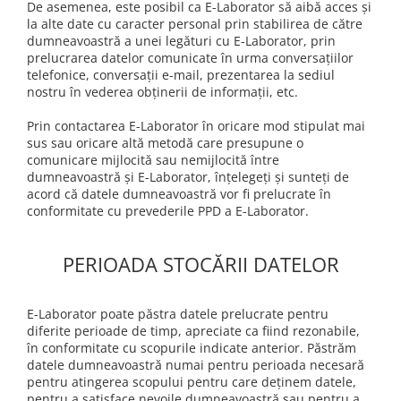
De asemenea, este posibil ca E-Laborator să aibă acces și
la alte date cu caracter personal prin stabilirea de către
dumneavoastră a unei legături cu E-Laborator, prin
prelucrarea datelor comunicate în urma conversațiilor
telefonice, conversații e-mail, prezentarea la sediul
nostru în vederea obținerii de informații, etc.
Prin contactarea E-Laborator în oricare mod stipulat mai
sus sau oricare altă metodă care presupune o
comunicare mijlocită sau nemijlocită între
dumneavoastră și E-Laborator, înțelegeți și sunteți de
acord că datele dumneavoastră vor fi prelucrate în
conformitate cu prevederile PPD a E-Laborator.
PERIOADA STOCĂRII DATELOR
E-Laborator poate păstra datele prelucrate pentru
diferite perioade de timp, apreciate ca fiind rezonabile,
în conformitate cu scopurile indicate anterior. Păstrăm
datele dumneavoastră numai pentru perioada necesară
pentru atingerea scopului pentru care deținem datele,
pentru a satisface nevoile dumneavoastră sau pentru a