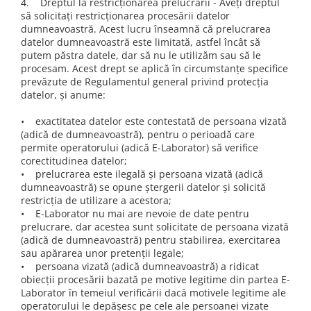
4. Dreptul la restricționarea prelucrării - Aveți dreptul
să solicitați restricționarea procesării datelor
dumneavoastră. Acest lucru înseamnă că prelucrarea
datelor dumneavoastră este limitată, astfel încât să
putem păstra datele, dar să nu le utilizăm sau să le
procesam. Acest drept se aplică în circumstanțe specifice
prevăzute de Regulamentul general privind protecția
datelor, și anume:
• exactitatea datelor este contestată de persoana vizată
(adică de dumneavoastră), pentru o perioadă care
permite operatorului (adică E-Laborator) să verifice
corectitudinea datelor;
• prelucrarea este ilegală și persoana vizată (adică
dumneavoastră) se opune ștergerii datelor și solicită
restricția de utilizare a acestora;
• E-Laborator nu mai are nevoie de date pentru
prelucrare, dar acestea sunt solicitate de persoana vizată
(adică de dumneavoastră) pentru stabilirea, exercitarea
sau apărarea unor pretenții legale;
• persoana vizată (adică dumneavoastră) a ridicat
obiecții procesării bazată pe motive legitime din partea E-
Laborator în temeiul verificării dacă motivele legitime ale
operatorului le depășesc pe cele ale persoanei vizate