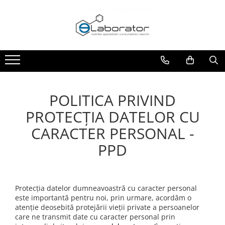
Mobilier de laborator
Sticlarie de laborator
Robineti de laborator
Mese de balanta
Baloane cotate
Robineti pentru apa
Nisa chimica
Cilindri gradati din sticla
Module sanitare
Pahare Berzelius din sticla
POLITICA PRIVIND
Dulapuri pentru stocare reactivi
PROTECȚIA DATELOR CU
Dulapuri securizate pentru
depozitarea de reactivi chimici –
CARACTER PERSONAL -
acizi și baze
Mese de laborator/Bancuri de
PPD
lucru
Bancuri de lucru industriale
Scaune de laborator
Protecția datelor dumneavoastră cu caracter personal
Accesorii
este importantă pentru noi, prin urmare, acordăm o
atenție deosebită protejării vieții private a persoanelor
Chiuvete
care ne transmit date cu caracter personal prin
Mobilier medical