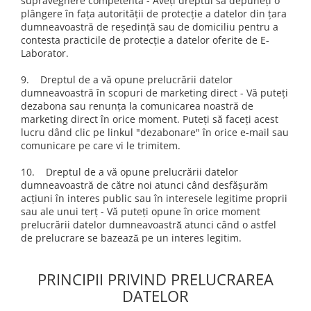
supraveghere competentă - Aveți dreptul să depuneți o
plângere în fața autorității de protecție a datelor din țara
dumneavoastră de reședință sau de domiciliu pentru a
contesta practicile de protecție a datelor oferite de E-
Laborator.
9. Dreptul de a vă opune prelucrării datelor
dumneavoastră în scopuri de marketing direct - Vă puteți
dezabona sau renunța la comunicarea noastră de
marketing direct în orice moment. Puteți să faceți acest
lucru dând clic pe linkul "dezabonare" în orice e-mail sau
comunicare pe care vi le trimitem.
10. Dreptul de a vă opune prelucrării datelor
dumneavoastră de către noi atunci când desfășurăm
acțiuni în interes public sau în interesele legitime proprii
sau ale unui terț - Vă puteți opune în orice moment
prelucrării datelor dumneavoastră̆ atunci când o astfel
de prelucrare se bazează̆ pe un interes legitim.
PRINCIPII PRIVIND PRELUCRAREA
DATELOR