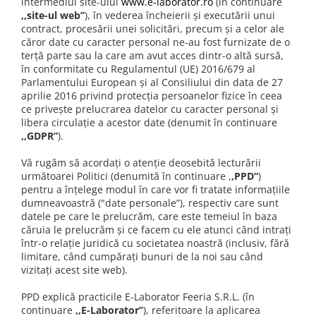
intermediul site-ului
www.e-laborator.ro
(în continuare
Transport
,,site-ul web’’
), în vederea încheierii și executării unui
contract, procesării unei solicitări, precum și a celor ale
Uscatoare de sticlarie
căror date cu caracter personal ne-au fost furnizate de o
Ventilatie / Exhaustare
terță parte sau la care am avut acces dintr-o altă sursă,
în conformitate cu Regulamentul (UE) 2016/679 al
Dulapuri de laborator/Corpuri de
Parlamentului European și al Consiliului din data de 27
stocare
aprilie 2016 privind protecția persoanelor fizice în ceea
Dulapuri de reactivi
ce privește prelucrarea datelor cu caracter personal și
libera circulație a acestor date (denumit în continuare
Dulapuri la sol
,,GDPR”
).
Dulapuri under-bench mobile
Mobilier pentru autolaborator
Vă rugăm să acordați o atenție deosebită lecturării
următoarei Politici (denumită în continuare ,
,PPD”
)
pentru a înțelege modul în care vor fi tratate informațiile
dumneavoastră ("date personale”), respectiv care sunt
datele pe care le prelucrăm, care este temeiul în baza
căruia le prelucrăm și ce facem cu ele atunci când intrați
într-o relație juridică cu societatea noastră (inclusiv, fără
limitare, când cumpărați bunuri de la noi sau când
vizitați acest site web).
PPD explică practicile E-Laborator Feeria S.R.L. (în
continuare
,,E-Laborator’’
), referitoare la aplicarea