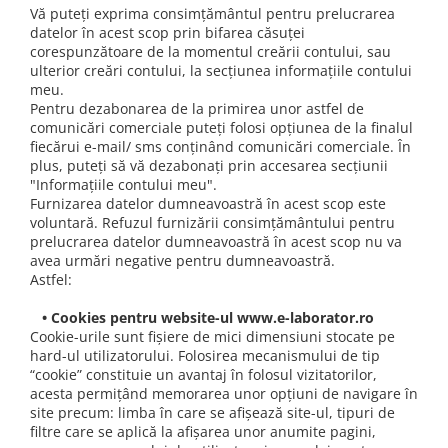
Vă puteți exprima consimțământul pentru prelucrarea
datelor în acest scop prin bifarea căsuței
corespunzătoare de la momentul creării contului, sau
ulterior creări contului, la secțiunea informațiile contului
meu.
Pentru dezabonarea de la primirea unor astfel de
comunicări comerciale puteți folosi opțiunea de la finalul
fiecărui e-mail/ sms conținând comunicări comerciale. În
plus, puteți să vă dezabonați prin accesarea secțiunii
"Informațiile contului meu".
Furnizarea datelor dumneavoastră în acest scop este
voluntară. Refuzul furnizării consimțământului pentru
prelucrarea datelor dumneavoastră în acest scop nu va
avea urmări negative pentru dumneavoastră.
Astfel:
• Cookies pentru website-ul www.e-laborator.ro
Cookie-urile sunt fișiere de mici dimensiuni stocate pe
hard-ul utilizatorului. Folosirea mecanismului de tip
“cookie” constituie un avantaj în folosul vizitatorilor,
acesta permițând memorarea unor opțiuni de navigare în
site precum: limba în care se afișează site-ul, tipuri de
filtre care se aplică la afișarea unor anumite pagini,