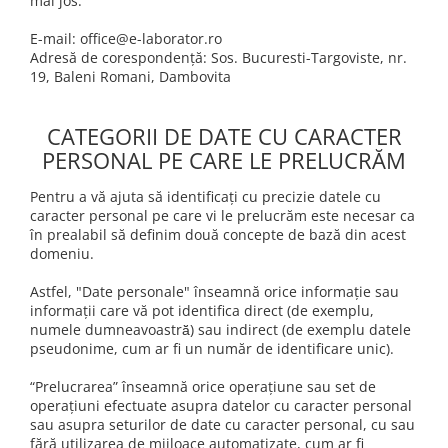
mai jos:
E-mail: office@e-laborator.ro
Adresă de corespondență: Sos. Bucuresti-Targoviste, nr.
19, Baleni Romani, Dambovita
CATEGORII DE DATE CU CARACTER
PERSONAL PE CARE LE PRELUCRĂM
Pentru a vă ajuta să identificați cu precizie datele cu
caracter personal pe care vi le prelucrăm este necesar ca
în prealabil să definim două concepte de bază din acest
domeniu.
Astfel, "Date personale" înseamnă orice informație sau
informații care vă pot identifica direct (de exemplu,
numele dumneavoastră̆) sau indirect (de exemplu datele
pseudonime, cum ar fi un număr de identificare unic).
“Prelucrarea” înseamnă orice operațiune sau set de
operațiuni efectuate asupra datelor cu caracter personal
sau asupra seturilor de date cu caracter personal, cu sau
fără utilizarea de mijloace automatizate, cum ar fi