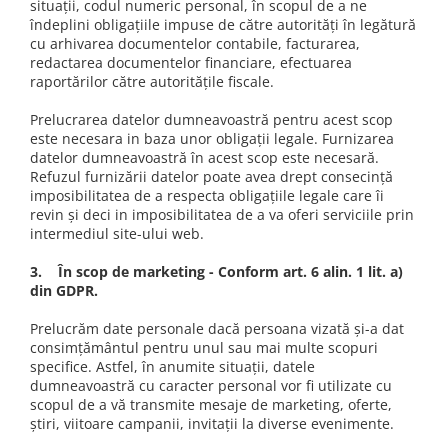
situații, codul numeric personal, în scopul de a ne
îndeplini obligațiile impuse de către autorități în legătură
cu arhivarea documentelor contabile, facturarea,
redactarea documentelor financiare, efectuarea
raportărilor către autoritățile fiscale.
Prelucrarea datelor dumneavoastră pentru acest scop
este necesara in baza unor obligații legale. Furnizarea
datelor dumneavoastră în acest scop este necesară.
Refuzul furnizării datelor poate avea drept consecință
imposibilitatea de a respecta obligațiile legale care îi
revin și deci in imposibilitatea de a va oferi serviciile prin
intermediul site-ului web.
3. În scop de marketing - Conform art. 6 alin. 1 lit. a)
din GDPR.
Prelucrăm date personale dacă persoana vizată și-a dat
consimțământul pentru unul sau mai multe scopuri
specifice. Astfel, în anumite situații, datele
dumneavoastră cu caracter personal vor fi utilizate cu
scopul de a vă transmite mesaje de marketing, oferte,
știri, viitoare campanii, invitații la diverse evenimente.