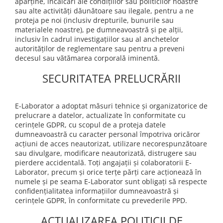
aparține, încălcări ale condițiilor sau politicilor noastre
sau alte activități dăunătoare sau ilegale, pentru a ne
proteja pe noi (inclusiv drepturile, bunurile sau
materialele noastre), pe dumneavoastră și pe alții,
inclusiv în cadrul investigațiilor sau al anchetelor
autorităților de reglementare sau pentru a preveni
decesul sau vătămarea corporală iminentă.
SECURITATEA PRELUCRĂRII
E-Laborator a adoptat măsuri tehnice și organizatorice de
prelucrare a datelor, actualizate în conformitate cu
cerințele GDPR, cu scopul de a proteja datele
dumneavoastră cu caracter personal împotriva oricăror
acțiuni de acces neautorizat, utilizare necorespunzătoare
sau divulgare, modificare neautorizată, distrugere sau
pierdere accidentală. Toți angajații și colaboratorii E-
Laborator, precum și orice terțe părți care acționează în
numele și pe seama E-Laborator sunt obligați să respecte
confidențialitatea informațiilor dumneavoastră și
cerințele GDPR, în conformitate cu prevederile PPD.
ACTUALIZAREA POLITICII DE