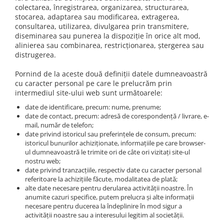
colectarea, înregistrarea, organizarea, structurarea,
stocarea, adaptarea sau modificarea, extragerea,
consultarea, utilizarea, divulgarea prin transmitere,
diseminarea sau punerea la dispoziție în orice alt mod,
alinierea sau combinarea, restricționarea, ștergerea sau
distrugerea.
Pornind de la aceste două definiții datele dumneavoastră
cu caracter personal pe care le prelucrăm prin
intermediul site-ului web sunt următoarele:
date de identificare, precum: nume, prenume;
date de contact, precum: adresă de corespondență / livrare, e-
mail, număr de telefon;
date privind istoricul sau preferințele de consum, precum:
istoricul bunurilor achiziționate, informațiile pe care browser-
ul dumneavoastră le trimite ori de câte ori vizitați site-ul
nostru web;
date privind tranzacțiile, respectiv date cu caracter personal
referitoare la achizițiile făcute, modalitatea de plată;
alte date necesare pentru derularea activității noastre. În
anumite cazuri specifice, putem prelucra și alte informații
necesare pentru ducerea la îndeplinire în mod sigur a
activității noastre sau a interesului legitim al societății.