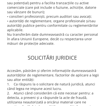
sau potențial) pentru a facilita tranzacțiile cu active
comerciale (care pot include o fuziune, achiziție, datorie
sau vânzare de bunuri);
• consilieri profesioniști, precum auditori sau avocați;
• autorități de reglementare, organe profesionale și/sau
autorități publice pentru conformitate cu reglementărilor
aplicabile.
Nu transferăm date dumneavoastră cu caracter personal
în afara Uniunii Europene, decât cu respectarea unor
măsuri de protecție adecvate.
SOLICITĂRI JURIDICE
Accesăm, păstrăm și oferim informațiile dumneavoastră
autorităților de reglementare, factorilor de aplicare a legii
sau altor entități:
1. Ca răspuns la o solicitare de natură juridică, atunci
când legea ne impune acest lucru.
2. Atunci când considerăm că este necesar pentru: a
detecta, a preveni și a răspunde la acte de fraudă,
utilizarea neautorizată a oricărui material care ne