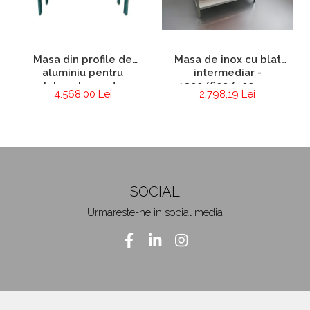
Masa din profile de
Masa de inox cu blat
aluminiu pentru
intermediar -
laboratoare de
1200/600/900 mm
4.568,00 Lei
2.798,19 Lei
electronica si
electrotehnica
SOCIAL
Urmareste-ne in social media