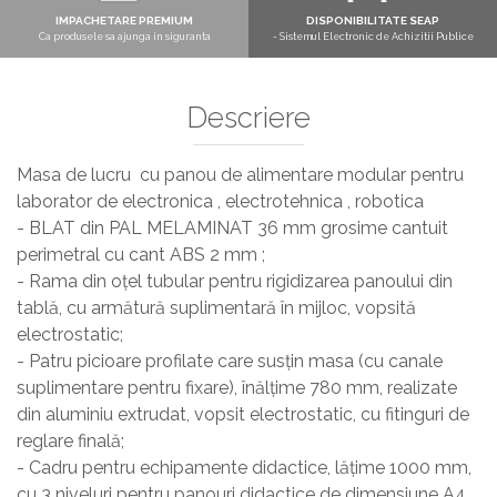
IMPACHETARE PREMIUM
DISPONIBILITATE SEAP
Ca produsele sa ajunga in siguranta
- Sistemul Electronic de Achizitii Publice
Descriere
Masa de lucru cu panou de alimentare modular pentru
laborator de electronica , electrotehnica , robotica
- BLAT din PAL MELAMINAT 36 mm grosime cantuit
perimetral cu cant ABS 2 mm ;
- Rama din oțel tubular pentru rigidizarea panoului din
tablă, cu armătură suplimentară în mijloc, vopsită
electrostatic;
- Patru picioare profilate care susțin masa (cu canale
suplimentare pentru fixare), înălțime 780 mm, realizate
din aluminiu extrudat, vopsit electrostatic, cu fitinguri de
reglare finală;
- Cadru pentru echipamente didactice, lățime 1000 mm,
cu 3 niveluri pentru panouri didactice de dimensiune A4,