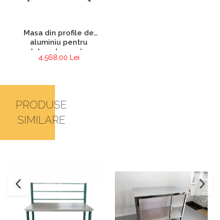
Masa din profile de
aluminiu pentru
laboratoare de
4.568,00 Lei
electronica si
electrotehnica
PRODUSE
SIMILARE