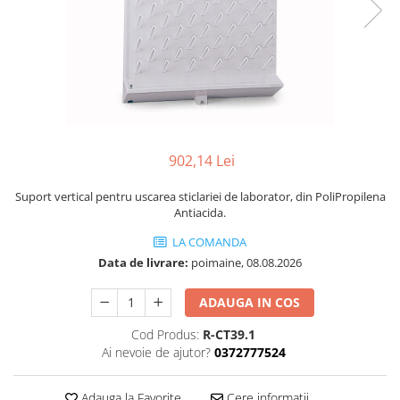
Transport
Uscatoare de sticlarie
Ventilatie / Exhaustare
Dulapuri de laborator/Corpuri de
stocare
Dulapuri de reactivi
Dulapuri la sol
902,14 Lei
Dulapuri under-bench mobile
Suport vertical pentru uscarea sticlariei de laborator, din PoliPropilena
Mobilier pentru autolaborator
Antiacida.
LA COMANDA
Data de livrare:
poimaine, 08.08.2026
ADAUGA IN COS
Cod Produs:
R-CT39.1
Ai nevoie de ajutor?
0372777524
Adauga la Favorite
Cere informatii