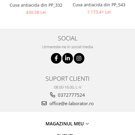
Cuva antiacida din PP_543
Cuva antiacida din PP_332
1.173,41 Lei
430,58 Lei
SOCIAL
Urmareste-ne in social media
SUPORT CLIENTI
08.00-16.00, L-V
0372777524
office@e-laborator.ro
MAGAZINUL MEU