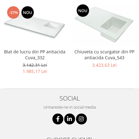
NOU
-37%
NOU
Blat de lucru din PP antiacida
Chiuveta cu scurgator din PP
Cuva_332
antiacida Cuva_543
3.142,31 Lei
3.423,63 Lei
1.985,17 Lei
SOCIAL
Urmareste-ne in social media