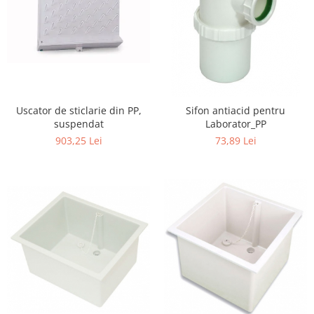
Transport
Uscatoare de sticlarie
Ventilatie / Exhaustare
Dulapuri de laborator/Corpuri de
stocare
Dulapuri de reactivi
Uscator de sticlarie din PP,
Sifon antiacid pentru
Dulapuri la sol
suspendat
Laborator_PP
903,25 Lei
73,89 Lei
Dulapuri under-bench mobile
Mobilier pentru autolaborator