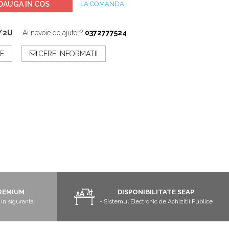
DAUGA IN COS
LA COMANDA
/2U
Ai nevoie de ajutor?
0372777524
E
CERE INFORMATII
REMIUM
DISPONIBILITATE SEAP
in siguranta
- Sistemul Electronic de Achizitii Publice