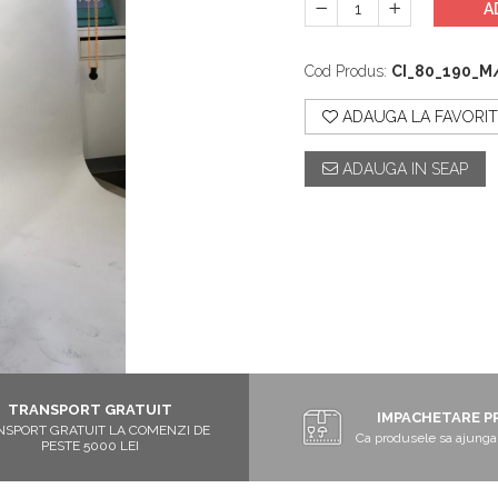
A
Cod Produs:
CI_80_190_M
ADAUGA LA FAVORIT
ADAUGA IN SEAP
TRANSPORT GRATUIT
IMPACHETARE P
NSPORT GRATUIT LA COMENZI DE
Ca produsele sa ajunga 
PESTE 5000 LEI