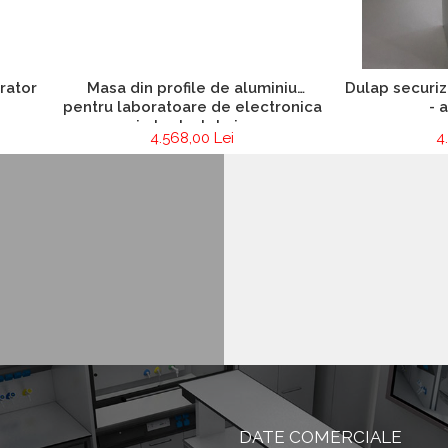
rator
Masa din profile de aluminiu
Dulap securiz
pentru laboratoare de electronica
- 
si electrotehnica
4.568,00 Lei
4
DATE COMERCIALE