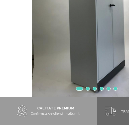
Chiuvete
Mobilier medical
Transport
Uscatoare de sticlarie
Ventilatie / Exhaustare
Dulapuri De Laborator/Corpuri
De Stocare
Dulapuri de reactivi
Dulapuri la sol
Dulapuri under-bench mobile
Mobilier Pentru Autolaborator
CALITATE PREMIUM
TRA
Confirmata de clientii multumiti