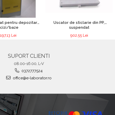
at pentru depozitare
Uscator de sticlarie din PP,
acizi/baze
suspendat
.197,13 Lei
902,55 Lei
SUPORT CLIENTI
08.00-16.00, L-V
0372777524
office@e-laborator.ro