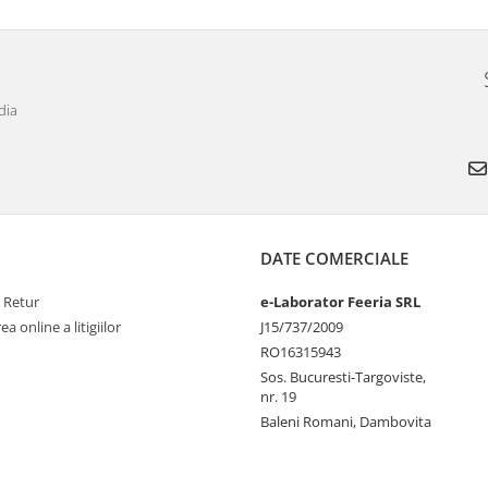
dia
DATE COMERCIALE
e Retur
e-Laborator Feeria SRL
a online a litigiilor
J15/737/2009
RO16315943
Sos. Bucuresti-Targoviste,
nr. 19
Baleni Romani, Dambovita