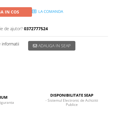
LA COMANDA
A IN COS
ie de ajutor?
0372777524
informatii
ADAUGA IN SEAP
DISPONIBILITATE SEAP
MIUM
- Sistemul Electronic de Achizitii
siguranta
Publice