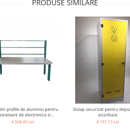
PRODUSE SIMILARE
in profile de aluminiu pentru
Dulap securizat pentru depoz
boratoare de electronica si
acizi/baze
electrotehnica
4.568,00 Lei
4.197,13 Lei