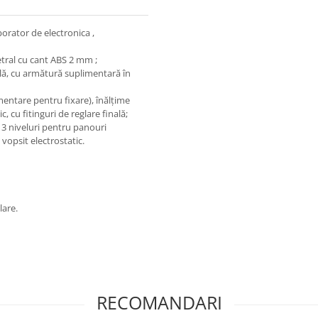
rator de electronica ,
ral cu cant ABS 2 mm ;
blă, cu armătură suplimentară în
mentare pentru fixare), înălțime
, cu fitinguri de reglare finală;
3 niveluri pentru panouri
vopsit electrostatic.
are.
RECOMANDARI