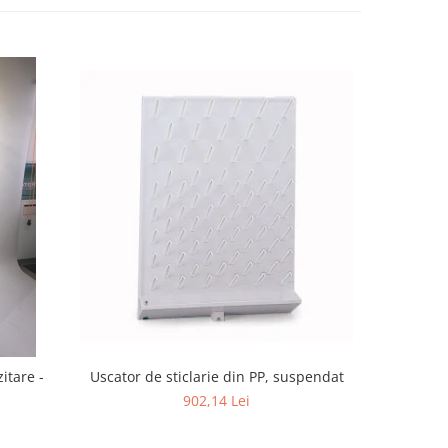
itare -
Uscator de sticlarie din PP, suspendat
Uscator sti
H610mm,
902,14 Lei