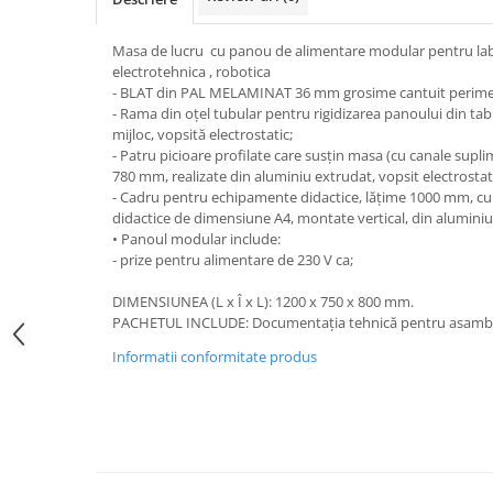
Masa de lucru cu panou de alimentare modular pentru labo
electrotehnica , robotica
- BLAT din PAL MELAMINAT 36 mm grosime cantuit perimet
- Rama din oțel tubular pentru rigidizarea panoului din ta
mijloc, vopsită electrostatic;
- Patru picioare profilate care susțin masa (cu canale supli
780 mm, realizate din aluminiu extrudat, vopsit electrostatic
- Cadru pentru echipamente didactice, lățime 1000 mm, cu 
didactice de dimensiune A4, montate vertical, din aluminiu 
• Panoul modular include:
- prize pentru alimentare de 230 V ca;
DIMENSIUNEA (L x Î x L): 1200 x 750 x 800 mm.
PACHETUL INCLUDE: Documentația tehnică pentru asambl
Informatii conformitate produs