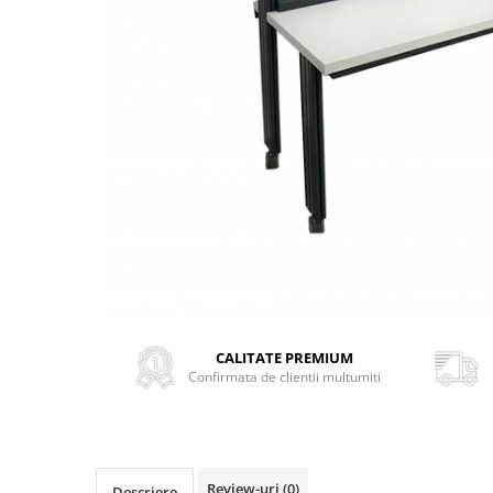
Transport
Uscatoare de sticlarie
Ventilatie / Exhaustare
Dulapuri de laborator/Corpuri de
stocare
Dulapuri de reactivi
Dulapuri la sol
Dulapuri under-bench mobile
Mobilier pentru autolaborator
CALITATE PREMIUM
Confirmata de clientii multumiti
Review-uri
(0)
Descriere