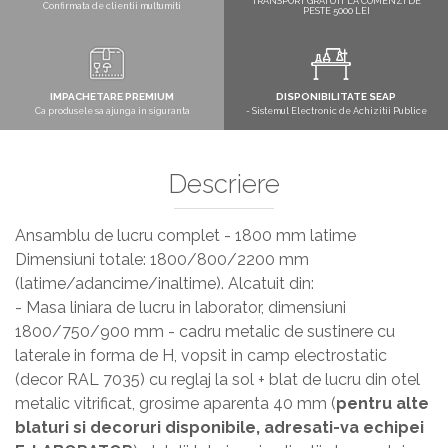
TRANSPORT GRATUIT LA COMENZI DE
Confirmata de clientii multumiti
PESTE 5000 LEI
IMPACHETARE PREMIUM
DISPONIBILITATE SEAP
Ca produsele sa ajunga in siguranta
- Sistemul Electronic de Achizitii Publice
Descriere
Ansamblu de lucru complet - 1800 mm latime
Dimensiuni totale: 1800/800/2200 mm
(latime/adancime/inaltime). Alcatuit din:
- Masa liniara de lucru in laborator, dimensiuni
1800/750/900 mm - cadru metalic de sustinere cu
laterale in forma de H, vopsit in camp electrostatic
(decor RAL 7035) cu reglaj la sol + blat de lucru din otel
metalic vitrificat, grosime aparenta 40 mm (
pentru alte
blaturi si decoruri disponibile, adresati-va echipei