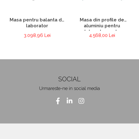
Masa pentru balanta de
Masa din profile de
laborator
aluminiu pentru
laboratoare de
3.098,96 Lei
4.568,00 Lei
electronica si
electrotehnica
SOCIAL
Urmareste-ne in social media