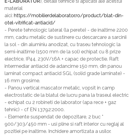
E-LABORATOR
), detalii tehnice si aplicatii ale acestui
material
aici:
https://mobilierdelaborator.ro/product/blat-din-
otel-vitrificat-antiacid/
- Perete tehnologic lateral (la perete) - de inaltime 2200
mm, cadru metalic de sustinere cu descarcare a sarcinii
la sol - din aluminiu anodizat, cu traseu tehnologic la
semi-inaltime (1500 mm de la sol) echipat cu 8 prize
electrice, IP44, 230V/16A + capac de protectie. Raft
intermediar antiacid de adancime 150 mm, din panou
laminat compact antiacid SGL (solid grade laminate) -
16 mm grosime.
- Panou vertical mascator metalic, vopsit in camp
electrostatic de la blatul de lucru pana la traseul electric
- echipat cu 2 robineti de laborator (apa rece + gaz
tehnic) - cf EN 13792:2000.
- Elemente suspendat de depozitare, 2 buc *
900/303/450 mm - usi pline si raft interior cu reglaj al
pozitiei pe inaltime. Inchidere amortizata a usilor.