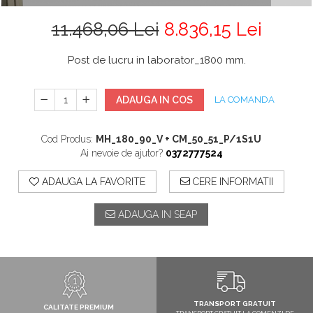
11.468,06 Lei
8.836,15 Lei
Post de lucru in laborator_1800 mm.
ADAUGA IN COS
LA COMANDA
Cod Produs:
MH_180_90_V + CM_50_51_P/1S1U
Ai nevoie de ajutor?
0372777524
ADAUGA LA FAVORITE
CERE INFORMATII
ADAUGA IN SEAP
TRANSPORT GRATUIT
CALITATE PREMIUM