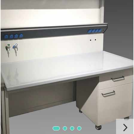
Chiuvete
Mobilier medical
Transport
Uscatoare de sticlarie
Ventilatie / Exhaustare
Dulapuri De Laborator/Corpuri
De Stocare
Dulapuri de reactivi
Dulapuri la sol
Dulapuri under-bench mobile
Mobilier Pentru Autolaborator