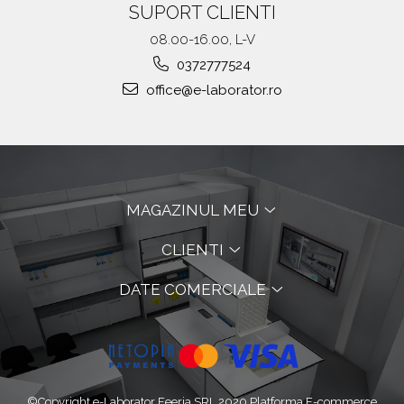
SUPORT CLIENTI
08.00-16.00, L-V
0372777524
office@e-laborator.ro
MAGAZINUL MEU
CLIENTI
DATE COMERCIALE
©Copyright e-Laborator Feeria SRL 2020
Platforma E-commerce