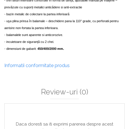
-
t
rei rafturi interioare construite în formă de tăviță, ajustabile manual pe înălțime –
prevăzute cu suporți metalici anticădere si anti-extractie
- baz
in metalic de colectare la partea inferioară
-
u
şa plina prinsa în balamale – deschidere pana la 110° grade, cu perforatii pentru
aerisire non-fortata la partea inferioara.
-
b
alamalele sunt aparente si anticorozive.
-
i
ncuietoare de siguranță cu 2 chei.
-
d
imensiuni de gabarit:
450/400/2000 mm.
Informatii conformitate produs
Review-uri
(0)
Daca doresti sa iti exprimi parerea despre acest