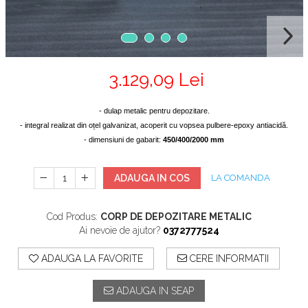
3.129,09 Lei
- dulap metalic pentru depozitare.
- integral realizat din oțel galvanizat, acoperit cu vopsea pulbere-epoxy antiacidă.
-
d
imensiuni de gabarit:
450/400/2000 mm
ADAUGA IN COS
LA COMANDA
Cod Produs:
CORP DE DEPOZITARE METALIC
Ai nevoie de ajutor?
0372777524
ADAUGA LA FAVORITE
CERE INFORMATII
ADAUGA IN SEAP