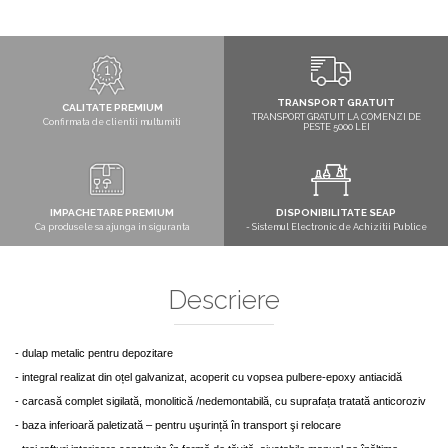
TRANSPORT GRATUIT
CALITATE PREMIUM
TRANSPORT GRATUIT LA COMENZI DE
Confirmata de clientii multumiti
PESTE 5000 LEI
IMPACHETARE PREMIUM
DISPONIBILITATE SEAP
Ca produsele sa ajunga in siguranta
- Sistemul Electronic de Achizitii Publice
Descriere
- d
ulap metalic pentru depozitare
- i
ntegral realizat din oțel galvanizat, acoperit cu vopsea pulbere-epoxy antiacidă
- c
arcasă complet sigilată, monolitică /nedemontabilă, cu suprafața tratată anticoroziv
-
ba
za inferioară paletizată – pentru uşurință în transport şi relocare