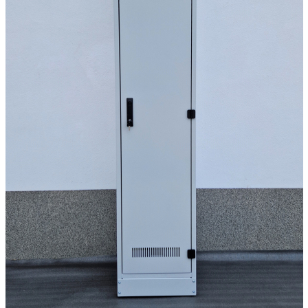
Chiuvete
Mobilier medical
Transport
Uscatoare de sticlarie
Ventilatie / Exhaustare
Dulapuri De Laborator/Corpuri
De Stocare
Dulapuri de reactivi
Dulapuri la sol
Dulapuri under-bench mobile
Mobilier Pentru Autolaborator