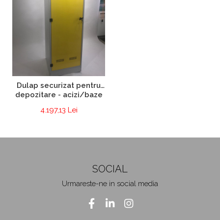
Dulap securizat pentru
depozitare - acizi/baze
4.197,13 Lei
SOCIAL
Urmareste-ne in social media