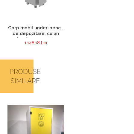
Corp mobil under-bench
de depozitare, cu un
sertar si o usa - 500 mm
1.148,18 Lei
(HPL)
PRODUSE
SIMILARE