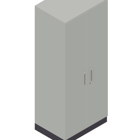
Chiuvete
Mobilier medical
Transport
Uscatoare de sticlarie
Ventilatie / Exhaustare
Dulapuri De Laborator/Corpuri
De Stocare
Dulapuri de reactivi
Dulapuri la sol
Dulapuri under-bench mobile
Mobilier Pentru Autolaborator