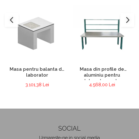
Masa pentru balanta de
Masa din profile de
laborator
aluminiu pentru
laboratoare de
3.101,38 Lei
4.568,00 Lei
electronica si
electrotehnica
SOCIAL
Urmareste-ne in social media