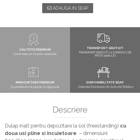
ADAUGA IN SEAP
TRANSPORT GRATUIT
CALITATE PREMIUM
TRANSPORT GRATUIT LA COMENZI DE
Confirmata de clientii multumiti
PESTE 5000 LEI
IMPACHETARE PREMIUM
DISPONIBILITATE SEAP
Ca produsele sa ajunga in siguranta
- Sistemul Electronic de Achizitii Publice
Descriere
Dulap inalt pentru depozitare la sol (freestanding)
cu
doua usi pline si incuietoare
– dimensiuni