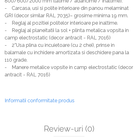
800/600/2000 mm (latime / adancime / inaltime).
- Carcasa, usi si polite interioare din panou melaminat
GRI (decor similar RAL 7035)– grosime minima 19 mm.
- Reglaj al pozitiei politelor interioare pe inaltime.
- Reglaj al planeitatii la sol + plinta metalica vopsita in
camp electrostatic (decor antracit - RAL 7016)
- 2*Usa plina cu incuietoare (cu 2 chei), prinse in
balamale cu inchidere amortizata si deschidere pana la
110 grade.
- Manere metalice vopsite in camp electrostatic (decor
antracit - RAL 7016)
Informatii conformitate produs
Review-uri
(0)