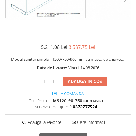
Transport
Uscatoare de sticlarie
Ventilatie / Exhaustare
Dulapuri de laborator/Corpuri de
stocare
Dulapuri de reactivi
5.211,08 Lei
3.587,75 Lei
Dulapuri la sol
Modul sanitar simplu - 1200/750/900 mm cu masca de chiuveta
Dulapuri under-bench mobile
Data de livrare:
Vineri, 14.08.2026
Mobilier pentru autolaborator
ADAUGA IN COS
LA COMANDA
Cod Produs:
MS120_90_750 cu masca
Ai nevoie de ajutor?
0372777524
Adauga la Favorite
Cere informatii