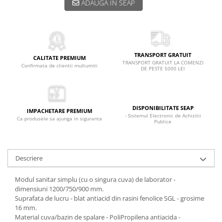
ADAUGA IN SEAP
TRANSPORT GRATUIT
CALITATE PREMIUM
TRANSPORT GRATUIT LA COMENZI
Confirmata de clientii multumiti
DE PESTE 5000 LEI
DISPONIBILITATE SEAP
IMPACHETARE PREMIUM
- Sistemul Electronic de Achizitii
Ca produsele sa ajunga in siguranta
Publice
Descriere
Modul sanitar simplu (cu o singura cuva) de laborator -
dimensiuni 1200/750/900 mm.
Suprafata de lucru - blat antiacid din rasini fenolice SGL - grosime
16 mm.
Material cuva/bazin de spalare - PoliPropilena antiacida -