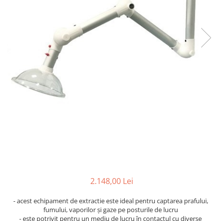
Transport
Uscatoare de sticlarie
Ventilatie / Exhaustare
Dulapuri de laborator/Corpuri de
stocare
Dulapuri de reactivi
Dulapuri la sol
Dulapuri under-bench mobile
Mobilier pentru autolaborator
2.148,00 Lei
- acest echipament de extractie este ideal pentru captarea prafului,
fumului, vaporilor și gaze pe posturile de lucru
- este potrivit pentru un mediu de lucru în contactul cu diverse