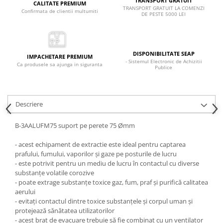
TRANSPORT GRATUIT
CALITATE PREMIUM
TRANSPORT GRATUIT LA COMENZI
Confirmata de clientii multumiti
DE PESTE 5000 LEI
DISPONIBILITATE SEAP
IMPACHETARE PREMIUM
- Sistemul Electronic de Achizitii
Ca produsele sa ajunga in siguranta
Publice
Descriere
B-3AALUFM75 suport pe perete 75 Ømm
- acest echipament de extractie este ideal pentru captarea
prafului, fumului, vaporilor și gaze pe posturile de lucru
- este potrivit pentru un mediu de lucru în contactul cu diverse
substanțe volatile corozive
- poate extrage substanțe toxice gaz, fum, praf și purifică calitatea
aerului
- evitați contactul dintre toxice substanțele și corpul uman și
protejează sănătatea utilizatorilor
- acest braț de evacuare trebuie să fie combinat cu un ventilator