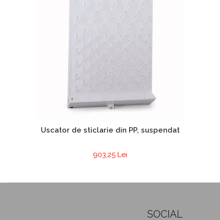
Chiuvete
Mobilier medical
Transport
Uscatoare de sticlarie
Ventilatie / Exhaustare
Dulapuri De Laborator/Corpuri
De Stocare
Dulapuri de reactivi
Dulapuri la sol
Dulapuri under-bench mobile
Uscator de sticlarie din PP, suspendat
Mobilier Pentru Autolaborator
903,25 Lei
SOCIAL