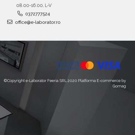
08.00-16.00, L-V
0372777524
office@e-laborator.ro
©Copyright e-Laborator Feeria SRL 2020
Platforma E-commerce by
Gomag