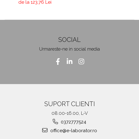
de la 123,76 Lei
SOCIAL
Urmareste-ne in social media
SUPORT CLIENTI
08.00-16.00, L-V
0372777524
office@e-laborator.ro