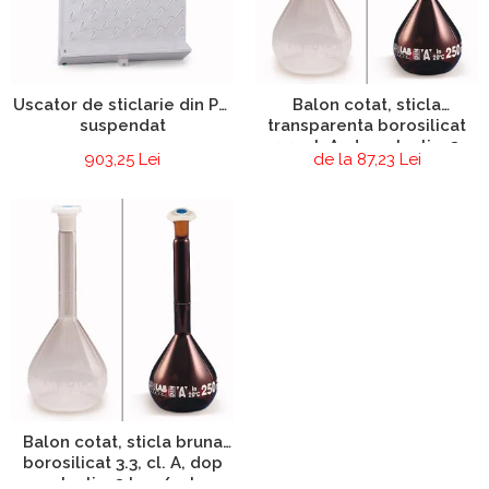
Chiuvete
Mobilier medical
Transport
Uscatoare de sticlarie
Uscator de sticlarie din PP,
Balon cotat, sticla
suspendat
transparenta borosilicat
Ventilatie / Exhaustare
3.3, cl. A, dop plastic, 2
Dulapuri De Laborator/Corpuri
903,25 Lei
de la 87,23 Lei
buc/set
De Stocare
Dulapuri de reactivi
Dulapuri la sol
Dulapuri under-bench mobile
Mobilier Pentru Autolaborator
Balon cotat, sticla bruna
borosilicat 3.3, cl. A, dop
plastic, 2 buc/set