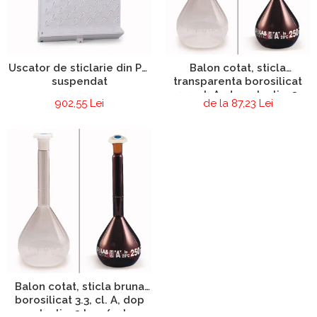
Chiuvete
Mobilier medical
Transport
Uscatoare de sticlarie
Uscator de sticlarie din PP,
Balon cotat, sticla
suspendat
transparenta borosilicat
Ventilatie / Exhaustare
3.3, cl. A, dop plastic, 2
Dulapuri De Laborator/Corpuri
902,55 Lei
de la 87,23 Lei
buc/set
De Stocare
Dulapuri de reactivi
Dulapuri la sol
Dulapuri under-bench mobile
Mobilier Pentru Autolaborator
Balon cotat, sticla bruna
borosilicat 3.3, cl. A, dop
plastic, 2 buc/set