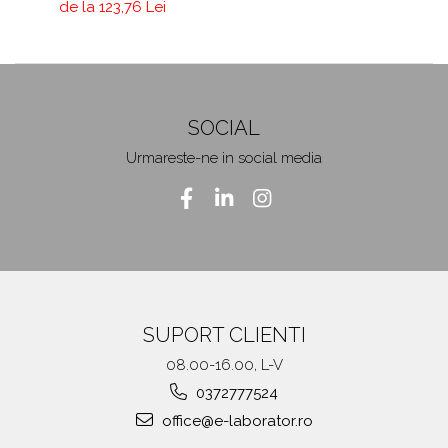
de la 123,76 Lei
SOCIAL
Urmareste-ne in social media
SUPORT CLIENTI
08.00-16.00, L-V
0372777524
office@e-laborator.ro