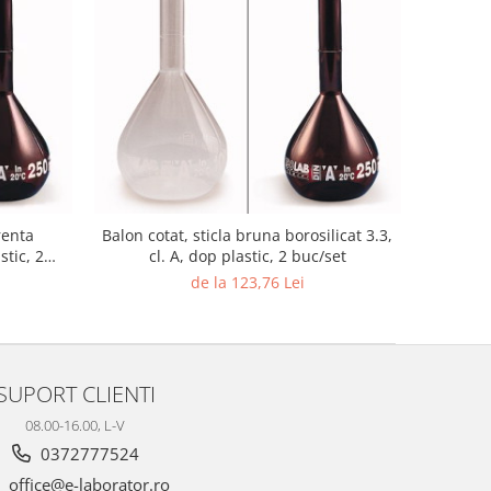
renta
Balon cotat, sticla bruna borosilicat 3.3,
stic, 2
cl. A, dop plastic, 2 buc/set
de la 123,76 Lei
SUPORT CLIENTI
08.00-16.00, L-V
0372777524
office@e-laborator.ro