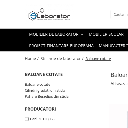
Mobilier de laborator
Sticlarie de laborator
Robineti de laborator
Mese de balanta
Baloane cotate
Robineti pentru apa
MOBILIER DE LABORATOR
MOBILIER SCOLAR
Nisa chimica
Cilindri gradati din sticla
PROIECT-FINANTARE-EUROPEANA
MANUFACTERG
Module sanitare
Pahare Berzelius din sticla
Dulapuri pentru stocare reactivi
Home /
Sticlarie de laborator /
Baloane cotate
Dulapuri securizate pentru
depozitarea de reactivi chimici –
Baloan
BALOANE COTATE
acizi și baze
Mese de laborator/Bancuri de
Afiseaza:
Baloane cotate
lucru
Cilindri gradati din sticla
Bancuri de lucru industriale
Pahare Berzelius din sticla
Scaune de laborator
PRODUCATORI
Accesorii
Chiuvete
Carl ROTH
(17)
Mobilier medical