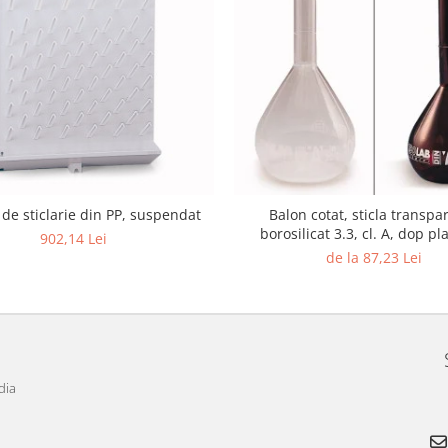
 de sticlarie din PP, suspendat
Balon cotat, sticla transpa
borosilicat 3.3, cl. A, dop pla
902,14 Lei
buc/set
de la 87,23 Lei
dia