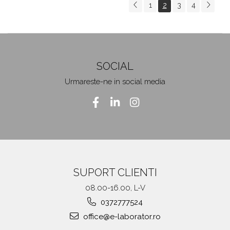
1
2
3
4
SOCIAL
Urmareste-ne in social media
SUPORT CLIENTI
08.00-16.00, L-V
0372777524
office@e-laborator.ro