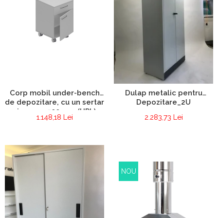
Corp mobil under-bench
Dulap metalic pentru
de depozitare, cu un sertar
Depozitare_2U
si o usa - 500 mm (HPL)
1.148,18 Lei
2.283,73 Lei
NOU