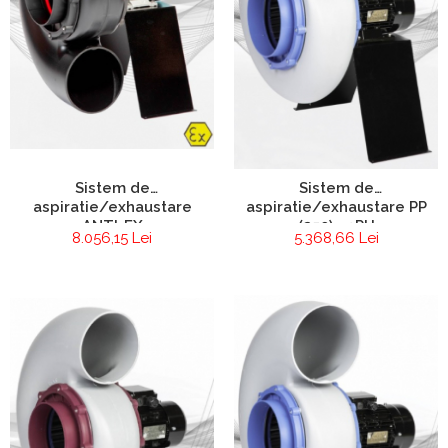
Chiuvete
Mobilier medical
Transport
Uscatoare de sticlarie
Ventilatie / Exhaustare
Dulapuri De Laborator/Corpuri
De Stocare
Sistem de
Sistem de
Dulapuri de reactivi
aspiratie/exhaustare
aspiratie/exhaustare PP
Dulapuri la sol
ANTI-EX
(250) - 3PH
8.056,15 Lei
5.368,66 Lei
Dulapuri under-bench mobile
Mobilier Pentru Autolaborator