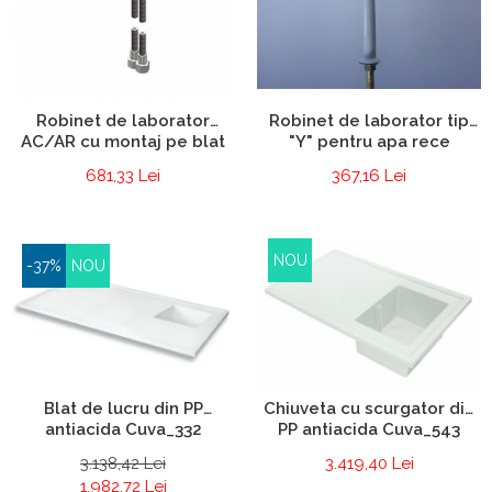
Robinet de laborator tip
Robinet de laborator
"Y" pentru apa rece
AC/AR cu montaj pe blat
367,16 Lei
681,33 Lei
NOU
-37%
NOU
Blat de lucru din PP
Chiuveta cu scurgator din
antiacida Cuva_332
PP antiacida Cuva_543
3.138,42 Lei
3.419,40 Lei
1.982,72 Lei