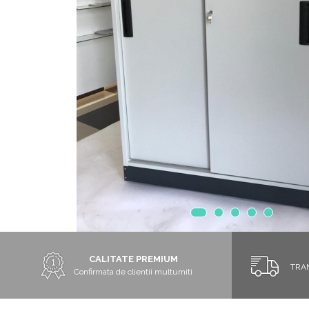
Chiuvete
Mobilier medical
Transport
Uscatoare de sticlarie
Ventilatie / Exhaustare
Dulapuri De Laborator/Corpuri
De Stocare
Dulapuri de reactivi
Dulapuri la sol
Dulapuri under-bench mobile
Mobilier Pentru Autolaborator
CALITATE PREMIUM
TRA
Confirmata de clientii multumiti