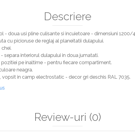
Descriere
ol - doua usi pline culisante si incuietoare - dimensiuni 12
ta cu picioruse de reglaj al planeitatii dulapului.
 chei.
- separa interiorul dulapului in doua jumatati.
 al pozitiei pe inaltime - pentru fiecare compartiment.
culoare neagra.
, vopsit in camp electrostatic - decor gri deschis RAL 7035.
dus
Review-uri
(0)