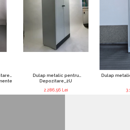
itare
Dulap metalic pentru
Dulap metali
mente
Depozitare_2U
2.286,56 Lei
3.