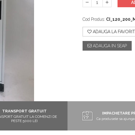
A
Cod Produs:
CI_120_200
ADAUGA LA FAVORIT
ADAUGA IN SEAP
TRANSPORT GRATUIT
IMPACHETARE P
NSPORT GRATUIT LA COMENZI DE
Ca produsele sa ajunga 
PESTE 5000 LEI