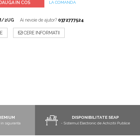
DAUGA IN COS
LA COMANDA
_M/2UG
Ai nevoie de ajutor?
0372777524
E
CERE INFORMATII
REMIUM
DISPONIBILITATE SEAP
in siguranta
- Sistemul Electronic de Achizitii Publice