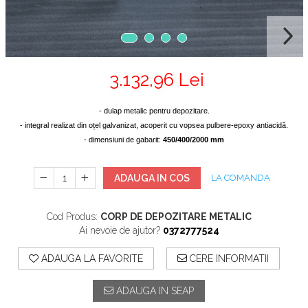
3.132,96 Lei
- dulap metalic pentru depozitare.
- integral realizat din oțel galvanizat, acoperit cu vopsea pulbere-epoxy antiacidă.
-
d
imensiuni de gabarit:
450/400/2000 mm
ADAUGA IN COS
LA COMANDA
Cod Produs:
CORP DE DEPOZITARE METALIC
Ai nevoie de ajutor?
0372777524
ADAUGA LA FAVORITE
CERE INFORMATII
ADAUGA IN SEAP