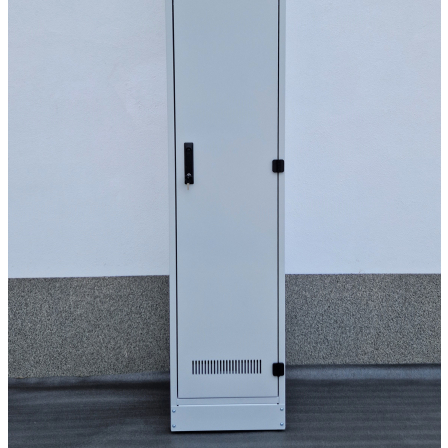
Chiuvete
Mobilier medical
Transport
Uscatoare de sticlarie
Ventilatie / Exhaustare
Dulapuri De Laborator/Corpuri
De Stocare
Dulapuri de reactivi
Dulapuri la sol
Dulapuri under-bench mobile
Mobilier Pentru Autolaborator