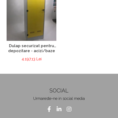
Dulap securizat pentru
depozitare - acizi/baze
4.197,13 Lei
SOCIAL
Urmareste-ne in social media