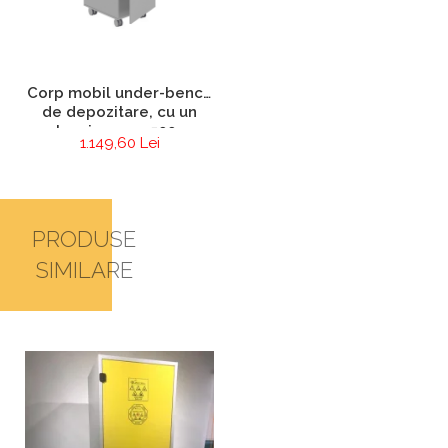
Corp mobil under-bench
de depozitare, cu un
sertar si o usa - 500 mm
1.149,60 Lei
(HPL)
PRODUSE
SIMILARE