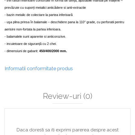
-
t
rei rafturi interioare construite în formă de tăviță, ajustabile manual pe înălțime –
prevăzute cu suporți metalici anticădere si anti-extractie
- baz
in metalic de colectare la partea inferioară
-
u
şa plina prinsa în balamale – deschidere pana la 110° grade, cu perforatii pentru
aerisire non-fortata la partea inferioara.
-
b
alamalele sunt aparente si anticorozive.
-
i
ncuietoare de siguranță cu 2 chei.
-
d
imensiuni de gabarit:
450/400/2000 mm.
Informatii conformitate produs
Review-uri
(0)
Daca doresti sa iti exprimi parerea despre acest