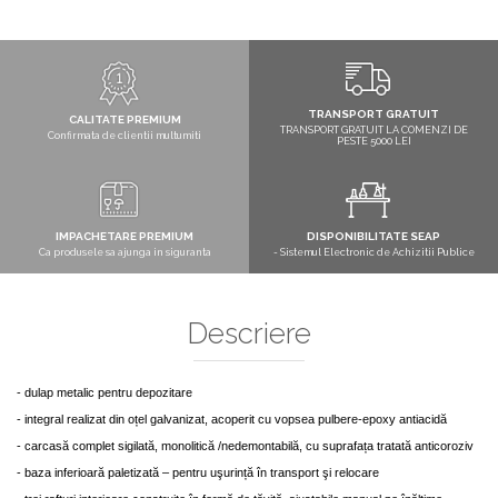
TRANSPORT GRATUIT
CALITATE PREMIUM
TRANSPORT GRATUIT LA COMENZI DE
Confirmata de clientii multumiti
PESTE 5000 LEI
IMPACHETARE PREMIUM
DISPONIBILITATE SEAP
Ca produsele sa ajunga in siguranta
- Sistemul Electronic de Achizitii Publice
Descriere
- d
ulap metalic pentru depozitare
- i
ntegral realizat din oțel galvanizat, acoperit cu vopsea pulbere-epoxy antiacidă
- c
arcasă complet sigilată, monolitică /nedemontabilă, cu suprafața tratată anticoroziv
-
ba
za inferioară paletizată – pentru uşurință în transport şi relocare