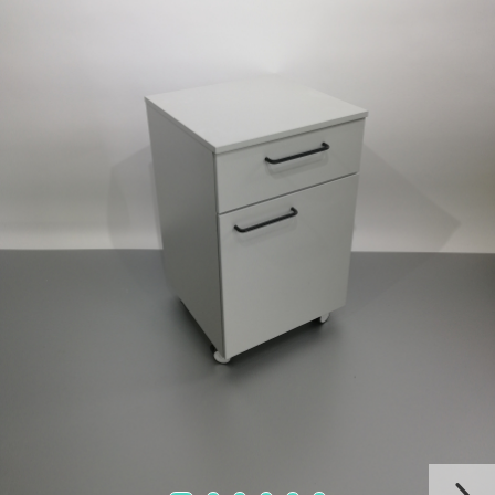
Chiuvete
Mobilier medical
Transport
Uscatoare de sticlarie
Ventilatie / Exhaustare
Dulapuri De Laborator/Corpuri
De Stocare
Dulapuri de reactivi
Dulapuri la sol
Dulapuri under-bench mobile
Mobilier Pentru Autolaborator