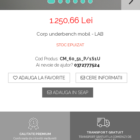
1.250,66 Lei
Corp underbench mobil - LAB
STOC EPUIZAT
Cod Produs:
CM_60_51_P/1S1U
Ai nevoie de ajutor?
0372777524
ADAUGA LA FAVORITE
CERE INFORMATII
ADAUGA IN SEAP
TRANSPORT GRATUIT
CALITATE PREMIUM
TRANSPORT GRATUIT LA COMENZI DE
Confirmata de clientii multumiti