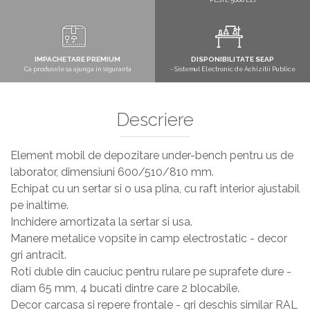
PESTE 5000 LEI
IMPACHETARE PREMIUM
DISPONIBILITATE SEAP
Ca produsele sa ajunga in siguranta
- Sistemul Electronic de Achizitii Publice
Descriere
Element mobil de depozitare under-bench pentru us de
laborator, dimensiuni 600/510/810 mm.
Echipat cu un sertar si o usa plina, cu raft interior ajustabil
pe inaltime.
Inchidere amortizata la sertar si usa.
Manere metalice vopsite in camp electrostatic - decor
gri antracit.
Roti duble din cauciuc pentru rulare pe suprafete dure -
diam 65 mm, 4 bucati dintre care 2 blocabile.
Decor carcasa si repere frontale - gri deschis similar RAL