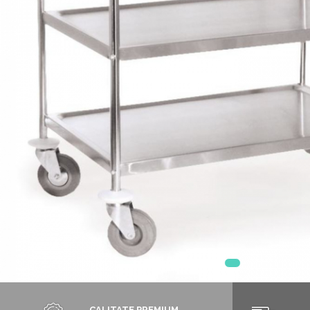
Chiuvete
Mobilier medical
Transport
Uscatoare de sticlarie
Ventilatie / Exhaustare
Dulapuri De Laborator/Corpuri
De Stocare
Dulapuri de reactivi
Dulapuri la sol
Dulapuri under-bench mobile
Mobilier Pentru Autolaborator
CALITATE PREMIUM