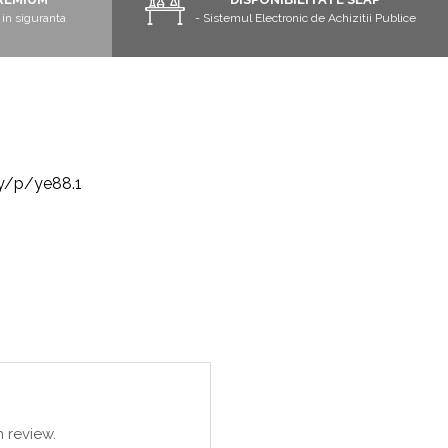
in siguranta
- Sistemul Electronic de Achizitii Publice
ly/p/ye88.1
 review.