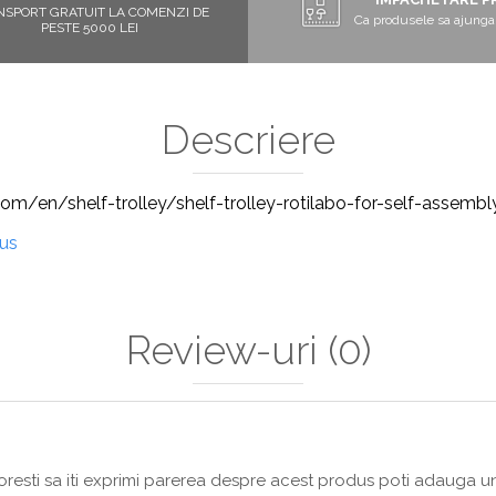
NSPORT GRATUIT LA COMENZI DE
Ca produsele sa ajunga 
PESTE 5000 LEI
Descriere
m/en/shelf-trolley/shelf-trolley-rotilabo-for-self-assemb
dus
Review-uri
(0)
resti sa iti exprimi parerea despre acest produs poti adauga un