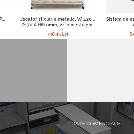
P,
Uscator sticlarie metalic, W 420 X
Sistem de a
D170 X H610mm, 24 pini + 20 pini
arcuiti
738,45 Lei
8.
DATE COMERCIALE