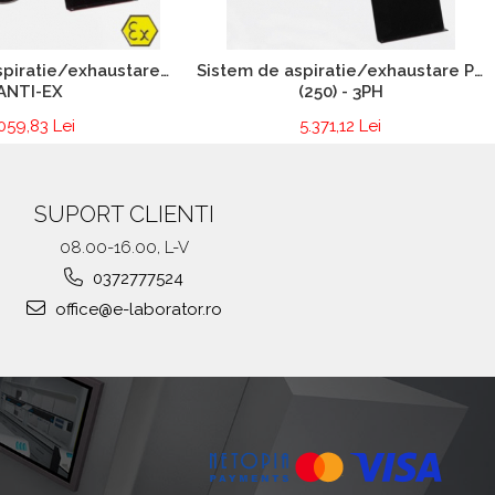
spiratie/exhaustare
Sistem de aspiratie/exhaustare PP
ANTI-EX
(250) - 3PH
059,83 Lei
5.371,12 Lei
SUPORT CLIENTI
08.00-16.00, L-V
0372777524
office@e-laborator.ro