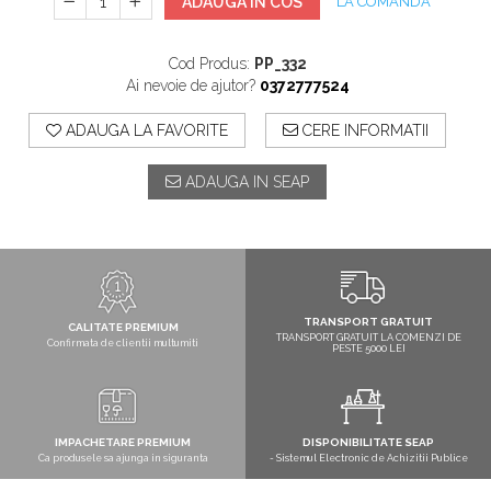
ADAUGA IN COS
LA COMANDA
Cod Produs:
PP_332
Ai nevoie de ajutor?
0372777524
ADAUGA LA FAVORITE
CERE INFORMATII
ADAUGA IN SEAP
TRANSPORT GRATUIT
CALITATE PREMIUM
TRANSPORT GRATUIT LA COMENZI DE
Confirmata de clientii multumiti
PESTE 5000 LEI
IMPACHETARE PREMIUM
DISPONIBILITATE SEAP
Ca produsele sa ajunga in siguranta
- Sistemul Electronic de Achizitii Publice