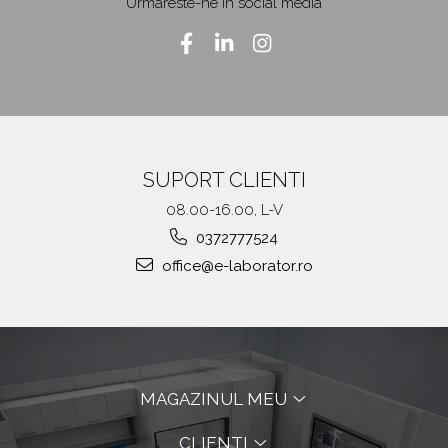
Urmareste-ne in social media
SUPORT CLIENTI
08.00-16.00, L-V
0372777524
office@e-laborator.ro
MAGAZINUL MEU
CLIENTI