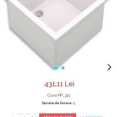
Chiuvete
Mobilier medical
Transport
Uscatoare de sticlarie
Ventilatie / Exhaustare
Dulapuri De Laborator/Corpuri
De Stocare
Dulapuri de reactivi
Dulapuri la sol
Dulapuri under-bench mobile
Mobilier Pentru Autolaborator
431,11 Lei
Cuva PP_311
Durata de livrare:
5