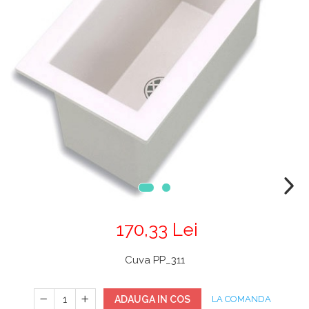
Chiuvete
Mobilier medical
Transport
Uscatoare de sticlarie
Ventilatie / Exhaustare
Dulapuri De Laborator/Corpuri
De Stocare
Dulapuri de reactivi
Dulapuri la sol
Dulapuri under-bench mobile
Mobilier Pentru Autolaborator
170,33 Lei
Cuva PP_311
ADAUGA IN COS
LA COMANDA