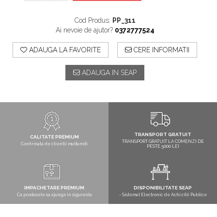
Cod Produs:
PP_311
Ai nevoie de ajutor?
0372777524
ADAUGA LA FAVORITE
CERE INFORMATII
ADAUGA IN SEAP
TRANSPORT GRATUIT
CALITATE PREMIUM
TRANSPORT GRATUIT LA COMENZI DE
Confirmata de clientii multumiti
PESTE 5000 LEI
IMPACHETARE PREMIUM
DISPONIBILITATE SEAP
Ca produsele sa ajunga in siguranta
- Sistemul Electronic de Achizitii Publice