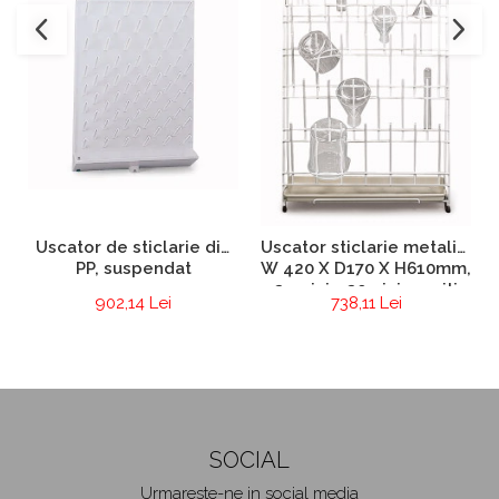
Uscator de sticlarie din
Uscator sticlarie metalic,
PP, suspendat
W 420 X D170 X H610mm,
24 pini + 20 pini arcuiti
902,14 Lei
738,11 Lei
SOCIAL
Urmareste-ne in social media