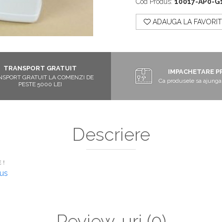
Cod Produs:
10017-AP0-G
ADAUGA LA FAVORIT
TRANSPORT GRATUIT
IMPACHETARE P
NSPORT GRATUIT LA COMENZI DE
Ca produsele sa ajunga 
PESTE 5000 LEI
Descriere
 !
dus
 %
 0.3
Review-uri
(0)