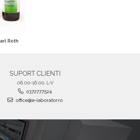
Carl Roth
SUPORT CLIENTI
08.00-16.00, L-V
0372777524
office@e-laborator.ro