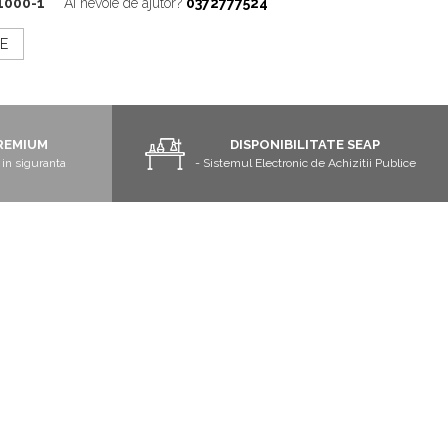
1000-1
Ai nevoie de ajutor?
0372777524
E
REMIUM
DISPONIBILITATE SEAP
in siguranta
- Sistemul Electronic de Achizitii Publice