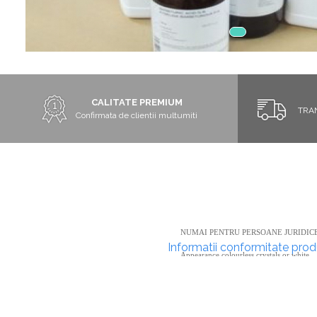
Chiuvete
Mobilier medical
Transport
Uscatoare de sticlarie
Ventilatie / Exhaustare
Dulapuri De Laborator/Corpuri
CALITATE PREMIUM
TRA
De Stocare
Confirmata de clientii multumiti
Dulapuri de reactivi
Dulapuri la sol
Dulapuri under-bench mobile
Mobilier Pentru Autolaborator
NUMAI PENTRU PERSOANE JURIDICE
Informatii conformitate pro
Appearance colourless crystals or white
powder
Assay min. 99.5 %
Insoluble substances in H2O max. 0.005
Substances nonvolative with ethanol max.
% Chlorides (Cl) max. 0.001 %