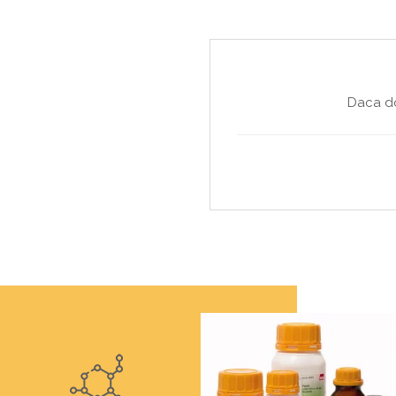
Sulfates (SO4) max. 0.015 %
Daca do