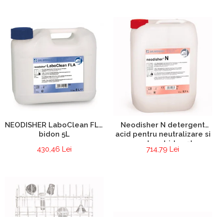
NEODISHER LaboClean FLA
Neodisher N detergent
bidon 5L
acid pentru neutralizare si
curatare bidon 5L
430,46 Lei
714,79 Lei