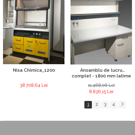
Nisa Chimica_1200
Ansamblu de lucru
complet - 1800 mm latime
38.708,64 Lei
11.468,06 Lei
8.836,15 Lei
1
2
3
4