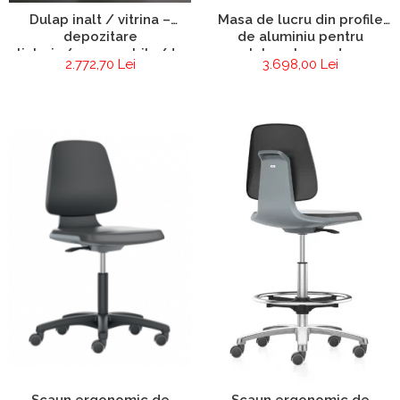
Masa de lucru din profile
Dulap inalt / vitrina –
de aluminiu pentru
depozitare
laboratoare de
sticlarie/consumabile/documente
3.698,00 Lei
2.772,70 Lei
electronica si
electrotehnica
Scaun ergonomic de
Scaun ergonomic de