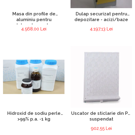
Masa din profile de
Dulap securizat pentru
aluminiu pentru
depozitare - acizi/baze
laboratoare de
4.568,00 Lei
4.197,13 Lei
electronica si
electrotehnica
Hidroxid de sodiu perle
Uscator de sticlarie din PP,
>99% p.a. -1 kg
suspendat
902,55 Lei