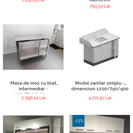
795,57 Lei
Masa de inox cu blat
Modul sanitar simplu -
intermediar -
dimensiuni 1200/750/900
1200/600/900 mm
mm
2.796,01 Lei
4.771,52 Lei
-23%