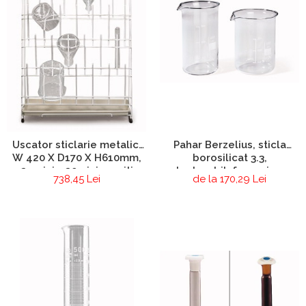
Pahar Berzelius, sticla
Uscator sticlarie metalic,
borosilicat 3.3,
W 420 X D170 X H610mm,
autoclavabil, forma joasa,
24 pini + 20 pini arcuiti
de la 170,29 Lei
738,45 Lei
cu cioc, gradat,10 buc/set