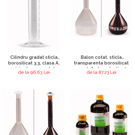
Cilindru gradat sticla
Balon cotat, sticla
borosilicat 3.3, clasa A,
transparenta borosilicat
picior hexagonal, 2
3.3, cl. A, dop plastic, 2
de la 96,63 Lei
de la 87,23 Lei
buc/set
buc/set