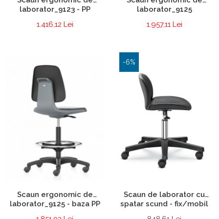
laborator_9123 - PP
laborator_9125
1.416,12 Lei
1.957,11 Lei
-6%
Scaun ergonomic de
Scaun de laborator cu
laborator_9125 - baza PP
spatar scund - fix/mobil
1.851,03 Lei
848,61 Lei