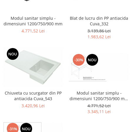
Transport
Uscatoare de sticlarie
Blat de lucru din PP antiacida
Modul sanitar simplu -
Ventilatie / Exhaustare
Cuva_332
dimensiuni 1200/750/900 mm
Dulapuri de laborator/Corpuri de
3.139,86 Lei
4.771,52 Lei
stocare
1.983,62 Lei
Dulapuri de reactivi
Dulapuri la sol
NOU
Dulapuri under-bench mobile
-30%
NOU
Mobilier pentru autolaborator
Modul sanitar simplu -
Chiuveta cu scurgator din PP
dimensiuni 1200/750/900 mm
antiacida Cuva_543
pe structura metalica
4.771,52 Lei
3.420,96 Lei
3.345,11 Lei
-31%
NOU