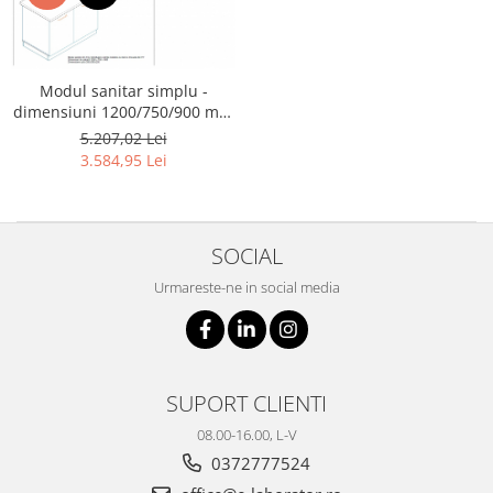
Modul sanitar simplu -
dimensiuni 1200/750/900 mm
cu masca de chiuveta
5.207,02 Lei
3.584,95 Lei
SOCIAL
Urmareste-ne in social media
SUPORT CLIENTI
08.00-16.00, L-V
0372777524