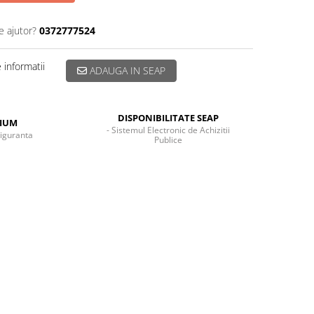
e ajutor?
0372777524
informatii
ADAUGA IN SEAP
DISPONIBILITATE SEAP
MIUM
- Sistemul Electronic de Achizitii
siguranta
Publice