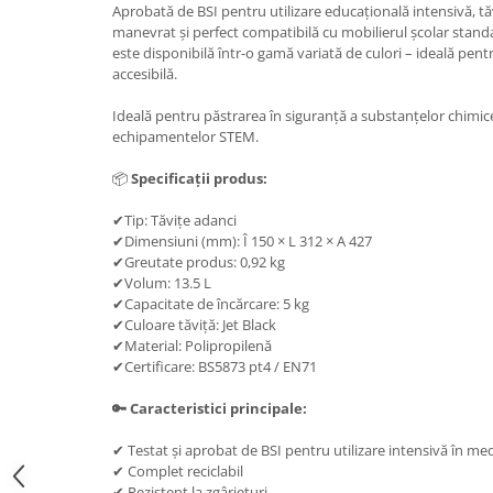
Aprobată de BSI pentru utilizare educațională intensivă, tă
manevrat și perfect compatibilă cu mobilierul școlar standar
este disponibilă într-o gamă variată de culori – ideală pent
accesibilă.
Ideală pentru păstrarea în siguranță a substanțelor chimice,
echipamentelor STEM.
📦
Specificații produs:
✔Tip: Tăvițe adanci
✔Dimensiuni (mm): Î 150 × L 312 × A 427
✔Greutate produs: 0,92 kg
✔Volum: 13.5 L
✔Capacitate de încărcare: 5 kg
✔Culoare tăviță: Jet Black
✔Material: Polipropilenă
✔Certificare: BS5873 pt4 / EN71
🔑 Caracteristici principale:
✔ Testat și aprobat de BSI pentru utilizare intensivă în me
✔ Complet reciclabil
✔ Rezistent la zgârieturi