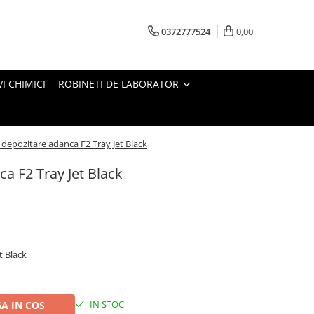
0372777524
0,00
I CHIMICI
ROBINETI DE LABORATOR
 depozitare adanca F2 Tray Jet Black
ca F2 Tray Jet Black
t Black
IN STOC
A IN COS