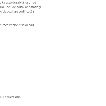
vița este durabilă, ușor de
d. Include aditiv antistatic și
ru depozitare codificată și
 rechizitelor, fișelor sau
diul educațional