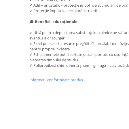
✔ Aditiv antistatic – protecție împotriva acumulării de praf
✔ Protecție împotriva decolorării culorii
🎓
Beneficii educaționale:
✔ Utilă pentru depozitarea substanțelor chimice pe rafturi
eventualelor scurgeri.
✔ Elevii pot selecta resurse pregătite în prealabil din tăvi
pentru propria învățare.
✔ Echipamentele pot fi sortate și transportate cu ușurință 
pierderea timpului de studiu.
✔ Polipropilenă chimic inertă și semi-ignifugă – cu viteză
Informatii conformitate produs