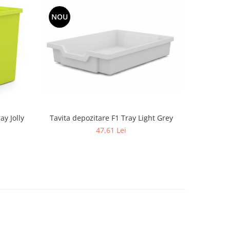
NOU
NOU
Tavita depozitare F1 Tray Light Grey
y Jolly
Tavita depo
47,61 Lei