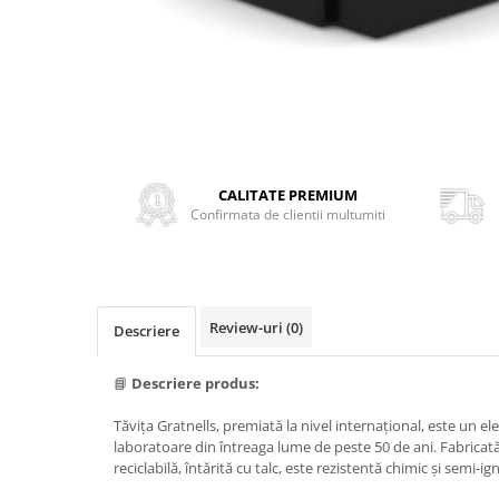
Transport
Uscatoare de sticlarie
Ventilatie / Exhaustare
Dulapuri de laborator/Corpuri de
stocare
Dulapuri de reactivi
Dulapuri la sol
CALITATE PREMIUM
Confirmata de clientii multumiti
Dulapuri under-bench mobile
Mobilier pentru autolaborator
Review-uri
(0)
Descriere
📘
Descriere produs:
Tăvița Gratnells, premiată la nivel internațional, este un ele
laboratoare din întreaga lume de peste 50 de ani. Fabricat
reciclabilă, întărită cu talc, este rezistentă chimic și semi-