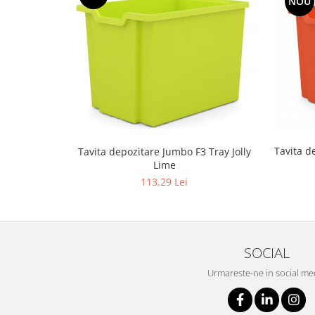
NOU
Tavita d
Tavita depozitare Jumbo F3 Tray Jolly
Lime
113,29 Lei
SOCIAL
Urmareste-ne in social me