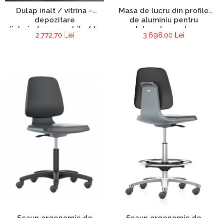
Masa de lucru din profile
Dulap inalt / vitrina –
de aluminiu pentru
depozitare
laboratoare de
sticlarie/consumabile/documente
3.698,00 Lei
2.772,70 Lei
electronica si
electrotehnica
Scaun ergonomic de
Scaun ergonomic de