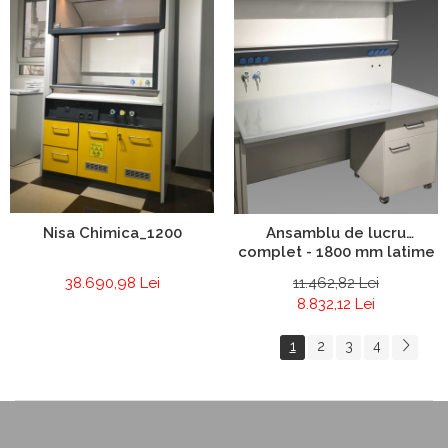
Nisa Chimica_1200
Ansamblu de lucru
complet - 1800 mm latime
38.690,98 Lei
11.462,82 Lei
8.832,12 Lei
1
2
3
4