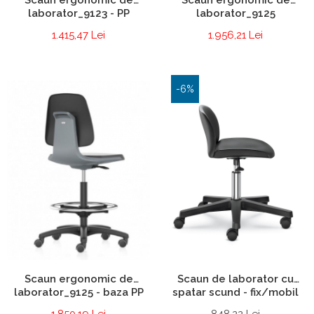
laborator_9123 - PP
laborator_9125
1.415,47 Lei
1.956,21 Lei
-6%
Scaun ergonomic de
Scaun de laborator cu
laborator_9125 - baza PP
spatar scund - fix/mobil
1.850,19 Lei
848,22 Lei