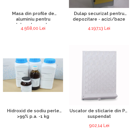
Masa din profile de
Dulap securizat pentru
aluminiu pentru
depozitare - acizi/baze
laboratoare de
4.568,00 Lei
4.197,13 Lei
electronica si
electrotehnica
Hidroxid de sodiu perle
Uscator de sticlarie din PP,
>99% p.a. -1 kg
suspendat
902,14 Lei