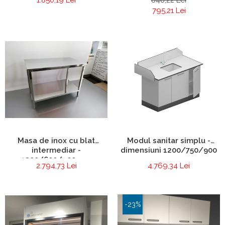
795,21 Lei
Masa de inox cu blat
Modul sanitar simplu -
intermediar -
dimensiuni 1200/750/900
1200/600/900 mm
mm
2.794,73 Lei
4.769,34 Lei
-23%