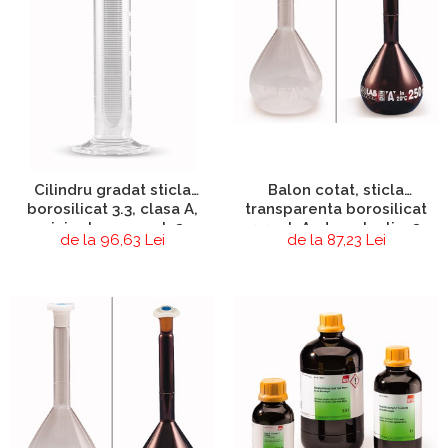
Cilindru gradat sticla
Balon cotat, sticla
borosilicat 3.3, clasa A,
transparenta borosilicat
picior hexagonal, 2
3.3, cl. A, dop plastic, 2
de la 96,63 Lei
de la 87,23 Lei
buc/set
buc/set