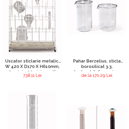
Pahar Berzelius, sticla
Uscator sticlarie metalic,
borosilicat 3.3,
W 420 X D170 X H610mm,
autoclavabil, forma joasa,
24 pini + 20 pini arcuiti
de la 170,29 Lei
738,11 Lei
cu cioc, gradat,10 buc/set