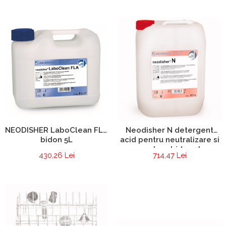
NEODISHER LaboClean FLA
Neodisher N detergent
bidon 5L
acid pentru neutralizare si
curatare bidon 5L
430,26 Lei
714,47 Lei