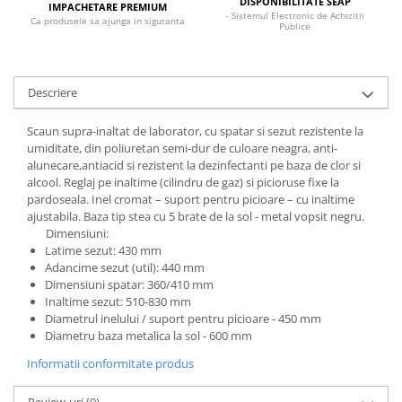
DISPONIBILITATE SEAP
IMPACHETARE PREMIUM
- Sistemul Electronic de Achizitii
Ca produsele sa ajunga in siguranta
Publice
Descriere
Scaun supra-inaltat de laborator, cu spatar si sezut rezistente la
umiditate, din poliuretan semi-dur de culoare neagra, anti-
alunecare,antiacid si rezistent la dezinfectanti pe baza de clor si
alcool. Reglaj pe inaltime (cilindru de gaz) si picioruse fixe la
pardoseala. Inel cromat – suport pentru picioare – cu inaltime
ajustabila. Baza tip stea cu 5 brate de la sol - metal vopsit negru.
Dimensiuni:
Latime sezut: 430 mm
Adancime sezut (util): 440 mm
Dimensiuni spatar: 360/410 mm
Inaltime sezut: 510-830 mm
Diametrul inelului / suport pentru picioare - 450 mm
Diametru baza metalica la sol - 600 mm
Informatii conformitate produs
Review-uri
(0)