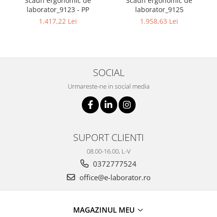
Scaun ergonomic de
Scaun ergonomic de
laborator_9123 - PP
laborator_9125
1.417,22 Lei
1.958,63 Lei
SOCIAL
Urmareste-ne in social media
SUPORT CLIENTI
08.00-16.00, L-V
0372777524
office@e-laborator.ro
MAGAZINUL MEU