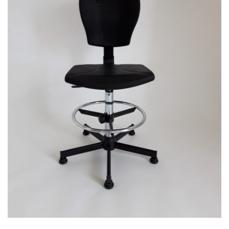
Transport
Uscatoare de sticlarie
Ventilatie / Exhaustare
Dulapuri de laborator/Corpuri de
stocare
Dulapuri de reactivi
Dulapuri la sol
Dulapuri under-bench mobile
Mobilier pentru autolaborator