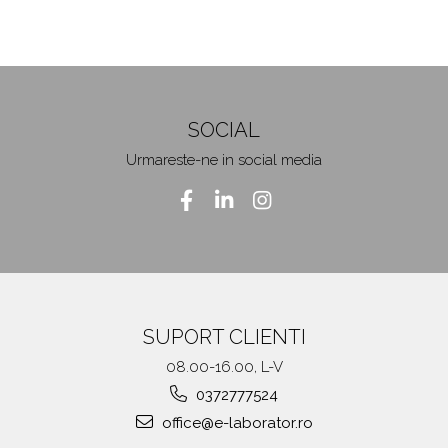
SOCIAL
Urmareste-ne in social media
SUPORT CLIENTI
08.00-16.00, L-V
0372777524
office@e-laborator.ro