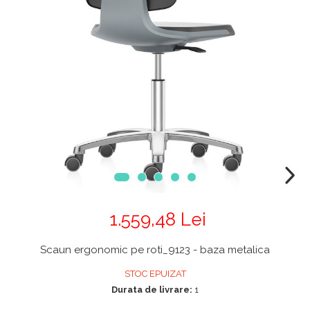
Chiuvete
Mobilier medical
Transport
Uscatoare de sticlarie
Ventilatie / Exhaustare
Dulapuri De Laborator/Corpuri
De Stocare
Dulapuri de reactivi
Dulapuri la sol
Dulapuri under-bench mobile
Mobilier Pentru Autolaborator
1.559,48 Lei
Scaun ergonomic pe roti_9123 - baza metalica
STOC EPUIZAT
Durata de livrare:
1