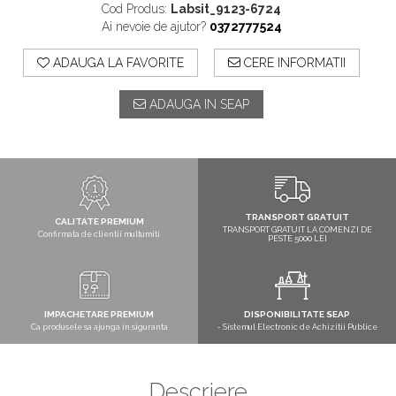
Cod Produs:
Labsit_9123-6724
Ai nevoie de ajutor?
0372777524
ADAUGA LA FAVORITE
CERE INFORMATII
ADAUGA IN SEAP
TRANSPORT GRATUIT
CALITATE PREMIUM
TRANSPORT GRATUIT LA COMENZI DE
Confirmata de clientii multumiti
PESTE 5000 LEI
IMPACHETARE PREMIUM
DISPONIBILITATE SEAP
Ca produsele sa ajunga in siguranta
- Sistemul Electronic de Achizitii Publice
Descriere