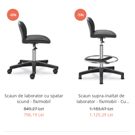
-6%
-5%
Scaun de laborator cu spatar
Scaun supra-inaltat de
scund - fix/mobil
laborator - fix/mobil - Cu
spatar scund
849,27 Lei
1.183,67 Lei
796,19 Lei
1.125,29 Lei