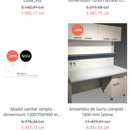
Cuva_332
dimensiuni 1200/750/900 mm
cu masca de chiuveta
Transport
3.142,31 Lei
5.211,08 Lei
1.985,17 Lei
3.587,75 Lei
Uscatoare de sticlarie
Ventilatie / Exhaustare
Dulapuri de laborator/Corpuri de
-23%
stocare
Dulapuri de reactivi
Dulapuri la sol
-30%
NOU
Dulapuri under-bench mobile
Mobilier pentru autolaborator
Modul sanitar simplu -
Ansamblu de lucru complet -
dimensiuni 1200/750/900 mm
1800 mm latime
pe structura metalica
4.775,24 Lei
11.477,01 Lei
3.347,72 Lei
8.843,04 Lei