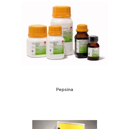
Chiuvete
Mobilier medical
Transport
Uscatoare de sticlarie
Ventilatie / Exhaustare
Dulapuri De Laborator/Corpuri
De Stocare
Dulapuri de reactivi
Dulapuri la sol
Dulapuri under-bench mobile
Mobilier Pentru Autolaborator
Pepsina