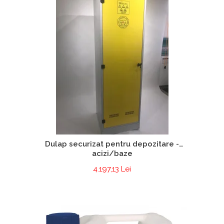
Dulap securizat pentru depozitare -
acizi/baze
4.197,13 Lei