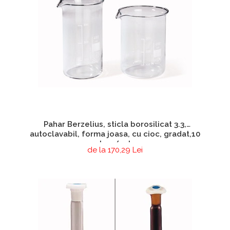
Pahar Berzelius, sticla borosilicat 3.3,
autoclavabil, forma joasa, cu cioc, gradat,10
buc/set
de la 170,29 Lei