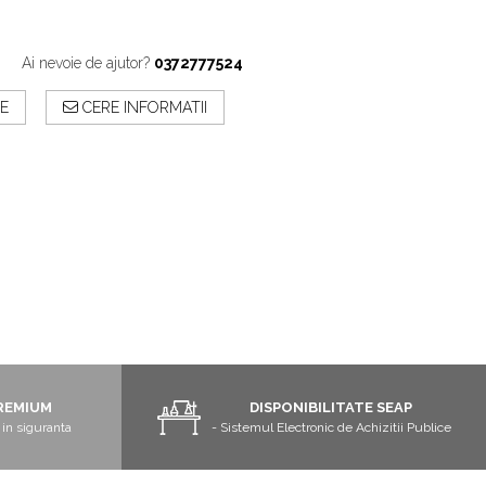
S
Ai nevoie de ajutor?
0372777524
E
CERE INFORMATII
REMIUM
DISPONIBILITATE SEAP
in siguranta
- Sistemul Electronic de Achizitii Publice