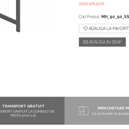
STOC EPUIZAT
Cod Produs:
MH_90_90_S
ADAUGA LA FAVORIT
ADAUGA IN SEAP
TRANSPORT GRATUIT
IMPACHETARE P
NSPORT GRATUIT LA COMENZI DE
Ca produsele sa ajunga 
PESTE 5000 LEI