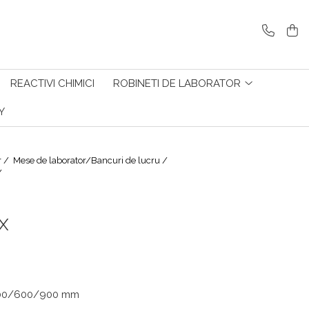
REACTIVI CHIMICI
ROBINETI DE LABORATOR
Y
r /
Mese de laborator/Bancuri de lucru /
/
x
- 900/600/900 mm