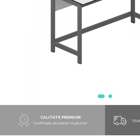
Chiuvete
Mobilier medical
Transport
Uscatoare de sticlarie
Ventilatie / Exhaustare
Dulapuri De Laborator/Corpuri
De Stocare
Dulapuri de reactivi
Dulapuri la sol
Dulapuri under-bench mobile
Mobilier Pentru Autolaborator
CALITATE PREMIUM
TRA
Confirmata de clientii multumiti