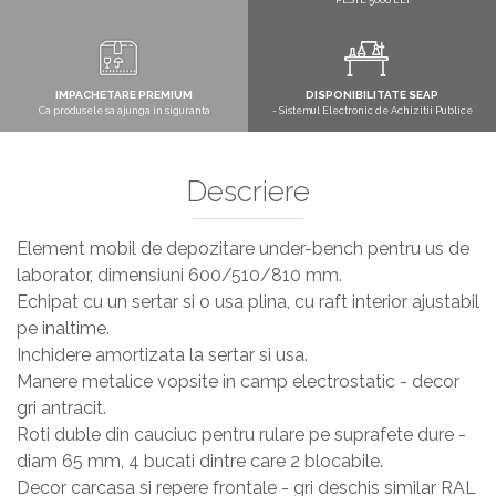
PESTE 5000 LEI
IMPACHETARE PREMIUM
DISPONIBILITATE SEAP
Ca produsele sa ajunga in siguranta
- Sistemul Electronic de Achizitii Publice
Descriere
Element mobil de depozitare under-bench pentru us de
laborator, dimensiuni 600/510/810 mm.
Echipat cu un sertar si o usa plina, cu raft interior ajustabil
pe inaltime.
Inchidere amortizata la sertar si usa.
Manere metalice vopsite in camp electrostatic - decor
gri antracit.
Roti duble din cauciuc pentru rulare pe suprafete dure -
diam 65 mm, 4 bucati dintre care 2 blocabile.
Decor carcasa si repere frontale - gri deschis similar RAL