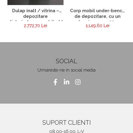
Dulap inalt / vitrina –
Corp mobil under-bench
depozitare
de depozitare, cu un
sticlarie/consumabile/documente
sertar si o usa - 500 mm
2.772,70 Lei
1.149,60 Lei
(HPL)
SOCIAL
Urmareste-ne in social media
SUPORT CLIENTI
08.00-16.00, L-V