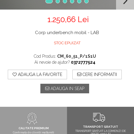
1.250,66 Lei
Corp underbench mobil - LAB
STOC EPUIZAT
Cod Produs:
CM_60_51_P/1S1U
Ai nevoie de ajutor?
0372777524
ADAUGA LA FAVORITE
CERE INFORMATII
ADAUGA IN SEAP
TRANSPORT GRATUIT
CALITATE PREMIUM
TRANSPORT GRATUIT LA COMENZI DE
Confirmata de clientii multumiti