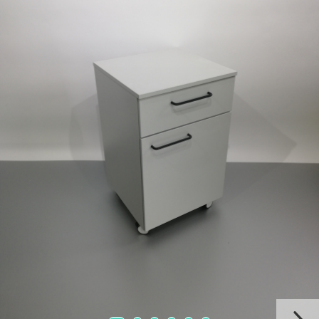
Chiuvete
Mobilier medical
Transport
Uscatoare de sticlarie
Ventilatie / Exhaustare
Dulapuri De Laborator/Corpuri
De Stocare
Dulapuri de reactivi
Dulapuri la sol
Dulapuri under-bench mobile
Mobilier Pentru Autolaborator