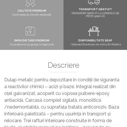
TRANSPORT GRATUIT
CALITATE PREMIUM
TRANSPORT GRATUIT LA COMENZI DE
Confirmata de clientii multumiti
PESTE 5000 LEI
IMPACHETARE PREMIUM
DISPONIBILITATE SEAP
Ca produsele sa ajunga in siguranta
- Sistemul Electronic de Achizitii Publice
Descriere
Dulap metalic pentru depozitare în condiții de siguranta
a reactivilor chimici – acizi şi baze. Integral realizat din
oțel galvanizat, acoperit cu vopsea pulbere-epoxy
antiacidă. Carcasă complet sigilată, monolitică
/nedemontabilă, cu suprafața tratată anticoroziv. Baza
inferioară paletizată – pentru uşurință în transport şi
relocare. Trei rafturi interioare construite în formă de