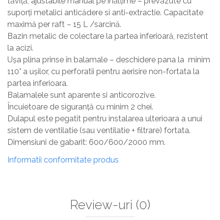
tăviță, ajustabile manual pe înălțime – prevăzute cu
suporți metalici anticădere si anti-extractie. Capacitate
maximă per raft – 15 L /sarcină.
Bazin metalic de colectare la partea inferioară, rezistent
la acizi.
Uşa plina prinse în balamale – deschidere pana la minim
110° a ușilor, cu perforatii pentru aerisire non-fortata la
partea inferioara.
Balamalele sunt aparente si anticorozive.
Încuietoare de siguranță cu minim 2 chei.
Dulapul este pegatit pentru instalarea ulterioara a unui
sistem de ventilatie (sau ventilatie + filtrare) fortata.
Dimensiuni de gabarit: 600/600/2000 mm.
Informatii conformitate produs
Review-uri
(0)