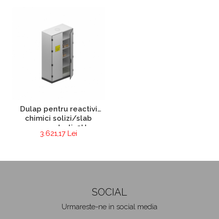
Dulap pentru reactivi
chimici solizi/slab
concentrati_2U
3.621,17 Lei
SOCIAL
Urmareste-ne in social media