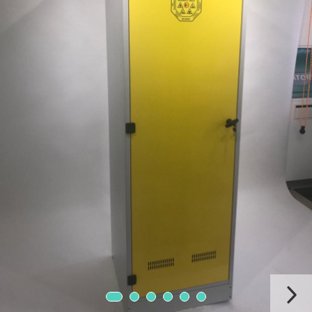
Chiuvete
Mobilier medical
Transport
Uscatoare de sticlarie
Ventilatie / Exhaustare
Dulapuri De Laborator/Corpuri
De Stocare
Dulapuri de reactivi
Dulapuri la sol
Dulapuri under-bench mobile
Mobilier Pentru Autolaborator