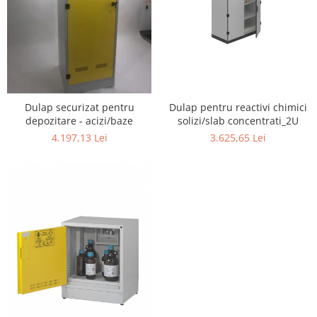
Transport
Uscatoare de sticlarie
Ventilatie / Exhaustare
Dulapuri de laborator/Corpuri de
stocare
Dulapuri de reactivi
Dulap securizat pentru
Dulap pentru reactivi chimici
depozitare - acizi/baze
solizi/slab concentrati_2U
Dulapuri la sol
4.197,13 Lei
3.625,65 Lei
Dulapuri under-bench mobile
Mobilier pentru autolaborator