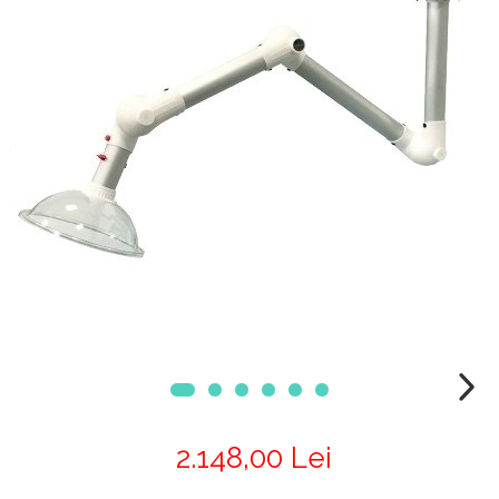
Chiuvete
Mobilier medical
Transport
Uscatoare de sticlarie
Ventilatie / Exhaustare
Dulapuri De Laborator/Corpuri
De Stocare
Dulapuri de reactivi
Dulapuri la sol
Dulapuri under-bench mobile
Mobilier Pentru Autolaborator
2.148,00 Lei