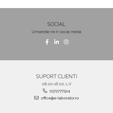
SOCIAL
Urmareste-ne in social media
SUPORT CLIENTI
08.00-16.00, L-V
0372777524
office@e-laborator.ro