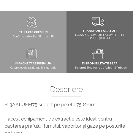
TRANSPORT GRATUIT
CALITATE PREMIUM
TRANSPORT GRATUIT LA COMENZI DE
Confirmata de clientii multumiti
PESTE 5000 LEI
IMPACHETARE PREMIUM
DISPONIBILITATE SEAP
Ca produsele sa ajunga in siguranta
- Sistemul Electronic de Achizitii Publice
Descriere
B-3AALUFM75 suport pe perete 75 Ømm
- acest echipament de extractie este ideal pentru
captarea prafului, fumului, vaporilor și gaze pe posturile