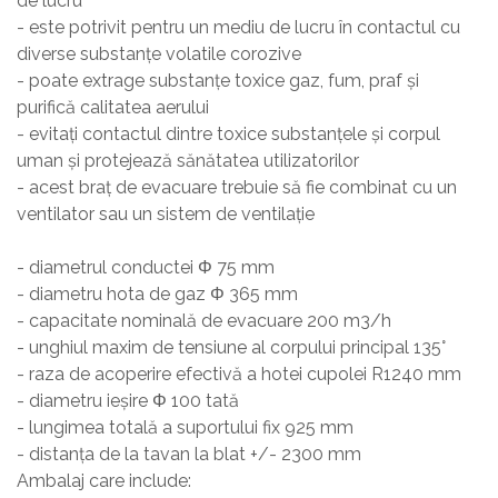
de lucru
- este potrivit pentru un mediu de lucru în contactul cu
diverse substanțe volatile corozive
- poate extrage substanțe toxice gaz, fum, praf și
purifică calitatea aerului
- evitați contactul dintre toxice substanțele și corpul
uman și protejează sănătatea utilizatorilor
- acest braț de evacuare trebuie să fie combinat cu un
ventilator sau un sistem de ventilație
- diametrul conductei Φ 75 mm
- diametru hota de gaz Φ 365 mm
- capacitate nominală de evacuare 200 m3/h
- unghiul maxim de tensiune al corpului principal 135°
- raza de acoperire efectivă a hotei cupolei R1240 mm
- diametru ieșire Φ 100 tată
- lungimea totală a suportului fix 925 mm
- distanța de la tavan la blat +/- 2300 mm
Ambalaj care include: