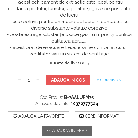
- acest echipament de extractie este ideal pentru
captarea prafului, fumului, vaporilor și gaze pe posturile
de lucru
- este potrivit pentru un mediu de lucru în contactul cu
diverse substanțe volatile corozive
- poate extrage substanțe toxice gaz, fum, praf și purifică
calitatea aerului
- acest braț de evacuare trebuie să fie combinat cu un
ventilator sau un sistem de ventilație
Durata de livrare:
5
ADAUGA IN COS
LA COMANDA
Cod Produs:
B-3AALUFM75
Ai nevoie de ajutor?
0372777524
ADAUGA LA FAVORITE
CERE INFORMATII
ADAUGA IN SEAP