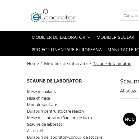
Mobilier de laborator
Sticlarie de laborator
Robineti de laborator
Mese de balanta
Baloane cotate
Robineti pentru apa
MOBILIER DE LABORATOR
MOBILIER SCOLAR
Nisa chimica
Cilindri gradati din sticla
PROIECT-FINANTARE-EUROPEANA
MANUFACTERG
Module sanitare
Pahare Berzelius din sticla
Dulapuri pentru stocare reactivi
Home /
Mobilier de laborator /
Scaune de laborator
Dulapuri securizate pentru
depozitarea de reactivi chimici –
Scaune
SCAUNE DE LABORATOR
acizi și baze
Mese de laborator/Bancuri de
Afiseaza:
Mese de balanta
lucru
Nisa chimica
Bancuri de lucru industriale
Module sanitare
Scaune de laborator
Dulapuri pentru stocare reactivi
Mese de laborator/Bancuri de lucru
NOU
Accesorii
Scaune de laborator
Chiuvete
Accesorii
Mobilier medical
Dulapuri de laborator/Corpuri de stocare