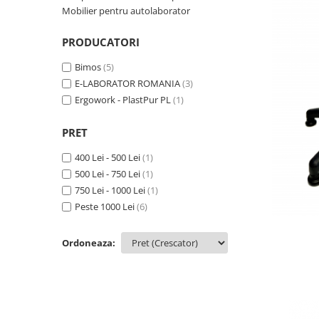
Mobilier pentru autolaborator
Transport
Uscatoare de sticlarie
PRODUCATORI
Ventilatie / Exhaustare
Bimos
(5)
Dulapuri de laborator/Corpuri de
E-LABORATOR ROMANIA
(3)
stocare
Ergowork - PlastPur PL
(1)
Dulapuri de reactivi
Dulapuri la sol
PRET
Dulapuri under-bench mobile
400 Lei - 500 Lei
(1)
Mobilier pentru autolaborator
500 Lei - 750 Lei
(1)
750 Lei - 1000 Lei
(1)
Peste 1000 Lei
(6)
Ordoneaza: