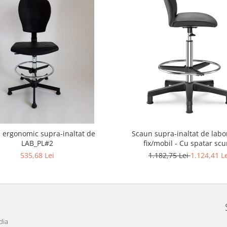
 ergonomic supra-inaltat de
Scaun supra-inaltat de labor
LAB_PL#2
fix/mobil - Cu spatar sc
535,68 Lei
1.182,75 Lei
1.124,41 L
dia