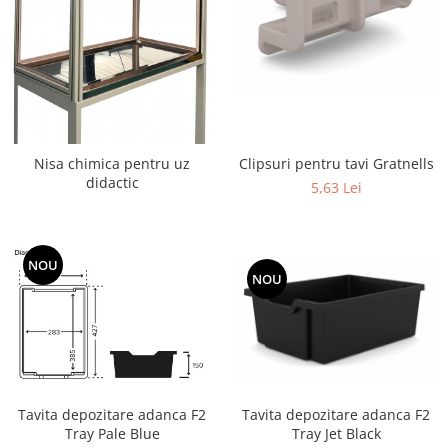
Transport
Uscatoare de sticlarie
Ventilatie / Exhaustare
Dulapuri de laborator/Corpuri de
stocare
Dulapuri de reactivi
Nisa chimica pentru uz
Clipsuri pentru tavi Gratnells
Dulapuri la sol
didactic
5,63 Lei
Dulapuri under-bench mobile
Mobilier pentru autolaborator
NOU
NOU
Tavita depozitare adanca F2
Tavita depozitare adanca F2
Tray Pale Blue
Tray Jet Black