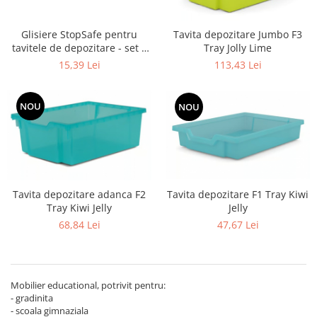
Glisiere StopSafe pentru
Tavita depozitare Jumbo F3
tavitele de depozitare - set 2
Tray Jolly Lime
bucati
15,39 Lei
113,43 Lei
NOU
NOU
Tavita depozitare adanca F2
Tavita depozitare F1 Tray Kiwi
Tray Kiwi Jelly
Jelly
68,84 Lei
47,67 Lei
Mobilier educational, potrivit pentru:
- gradinita
- scoala gimnaziala