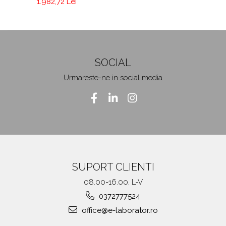
1.982,72 Lei
SOCIAL
Urmareste-ne in social media
SUPORT CLIENTI
08.00-16.00, L-V
0372777524
office@e-laborator.ro