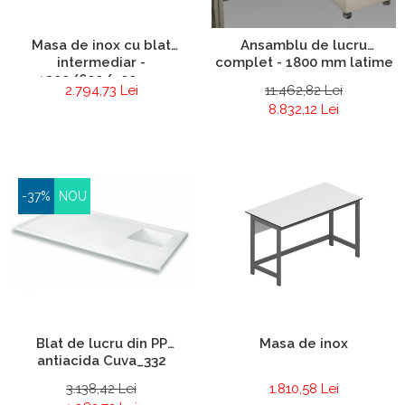
Masa de inox cu blat
Ansamblu de lucru
intermediar -
complet - 1800 mm latime
1200/600/900 mm
2.794,73 Lei
11.462,82 Lei
8.832,12 Lei
-37%
NOU
Blat de lucru din PP
Masa de inox
antiacida Cuva_332
3.138,42 Lei
1.810,58 Lei